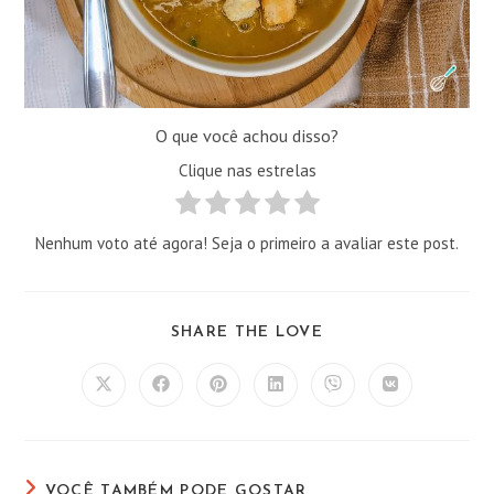
O que você achou disso?
Clique nas estrelas
Nenhum voto até agora! Seja o primeiro a avaliar este post.
COMPARTILHAR
SHARE THE LOVE
ESTE
CONTEÚDO
Abre
Abre
Abre
Abre
Abre
Abre
em
em
em
em
em
em
uma
uma
uma
uma
uma
uma
nova
nova
nova
nova
nova
nova
janela
janela
janela
janela
janela
janela
VOCÊ TAMBÉM PODE GOSTAR