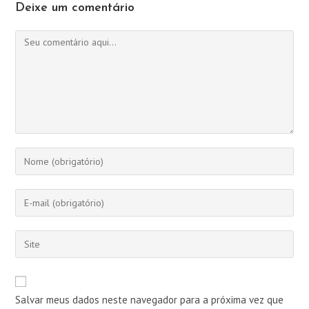
Deixe um comentário
Comentário
Digite
seu
nome
Digite
ou
seu
nome
endereço
Digite
de
de
o
usuário
e-
URL
para
mail
do
comentar
Salvar meus dados neste navegador para a próxima vez que
para
seu