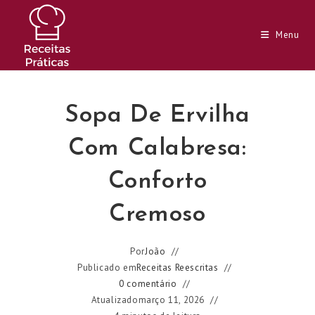
Ir
para
Menu
o
conteúdo
Sopa De Ervilha
Com Calabresa:
Conforto
Cremoso
Por
João
Publicado em
Receitas Reescritas
0 comentário
Atualizado
março 11, 2026