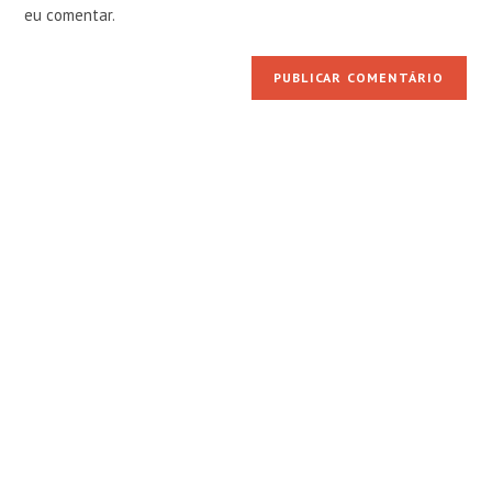
comentar
eu comentar.
site
(opcional)