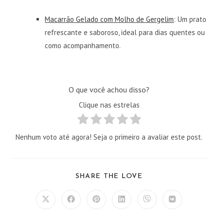
Macarrão Gelado com Molho de Gergelim
: Um prato
refrescante e saboroso, ideal para dias quentes ou
como acompanhamento.
O que você achou disso?
Clique nas estrelas
Nenhum voto até agora! Seja o primeiro a avaliar este post.
COMPARTILHAR
SHARE THE LOVE
ESTE
CONTEÚDO
Abre
Abre
Abre
Abre
Abre
Abre
em
em
em
em
em
em
uma
uma
uma
uma
uma
uma