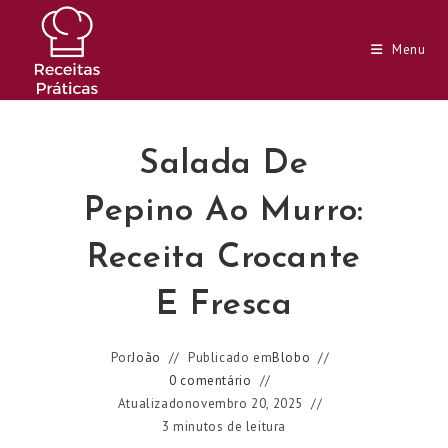
Ir
para
Menu
o
conteúdo
Salada De
Pepino Ao Murro:
Receita Crocante
E Fresca
Por
João
Publicado em
Blobo
0 comentário
Atualizado
novembro 20, 2025
3 minutos de leitura