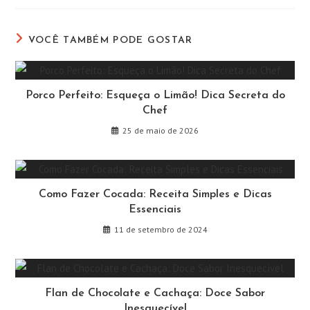
nova
nova
nova
nova
nova
nova
janela
janela
janela
janela
janela
janela
VOCÊ TAMBÉM PODE GOSTAR
Porco Perfeito: Esqueça o Limão! Dica Secreta do
Chef
25 de maio de 2026
Como Fazer Cocada: Receita Simples e Dicas
Essenciais
11 de setembro de 2024
Flan de Chocolate e Cachaça: Doce Sabor
Inesquecível