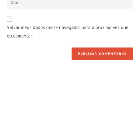
de
de
o
usuário
e-
URL
para
mail
do
comentar
Salvar meus dados neste navegador para a próxima vez que
para
seu
comentar
eu comentar.
site
(opcional)