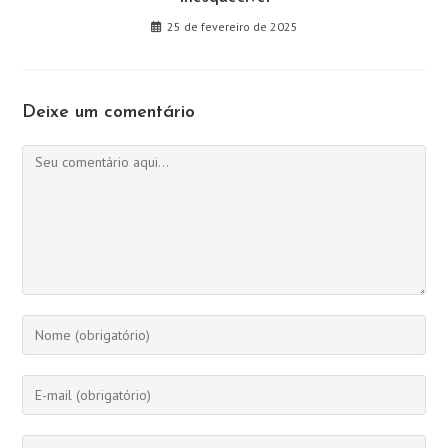
25 de fevereiro de 2025
Deixe um comentário
Comentário
Digite
seu
nome
Digite
ou
seu
nome
endereço
Digite