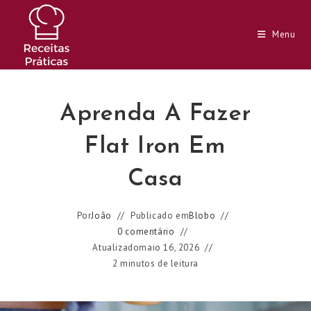
Ir
para
Menu
o
conteúdo
Aprenda A Fazer
Flat Iron Em
Casa
Por
João
Publicado em
Blobo
0 comentário
Atualizado
maio 16, 2026
2 minutos de leitura