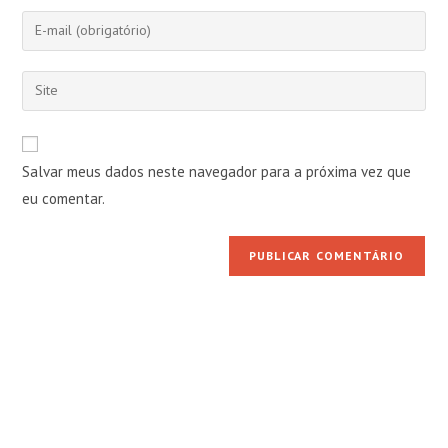
nome
Digite
ou
seu
nome
endereço
Digite
de
de
o
usuário
e-
URL
para
mail
do
comentar
Salvar meus dados neste navegador para a próxima vez que
para
seu
comentar
eu comentar.
site
(opcional)