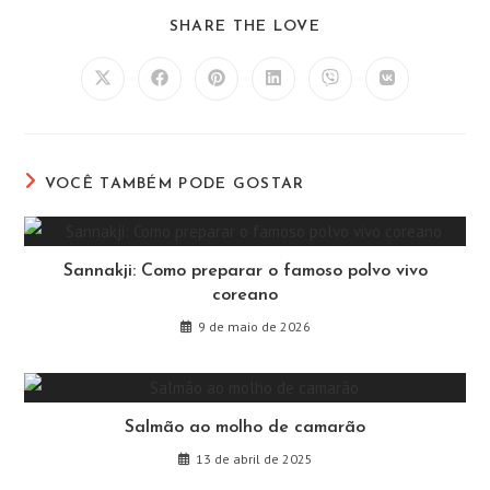
COMPARTILHAR
SHARE THE LOVE
ESTE
CONTEÚDO
Abre
Abre
Abre
Abre
Abre
Abre
em
em
em
em
em
em
uma
uma
uma
uma
uma
uma
nova
nova
nova
nova
nova
nova
janela
janela
janela
janela
janela
janela
VOCÊ TAMBÉM PODE GOSTAR
Sannakji: Como preparar o famoso polvo vivo
coreano
9 de maio de 2026
Salmão ao molho de camarão
13 de abril de 2025