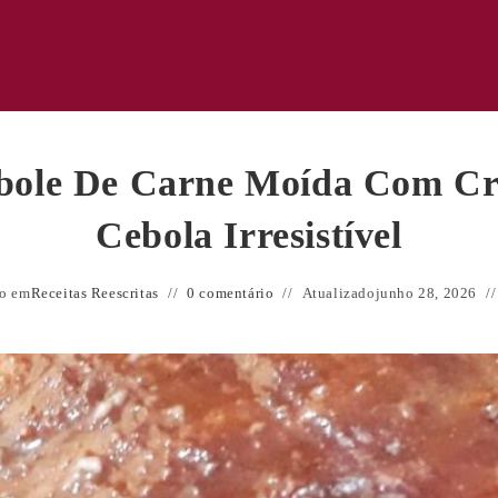
ole De Carne Moída Com C
Cebola Irresistível
do em
Receitas Reescritas
0 comentário
Atualizado
junho 28, 2026