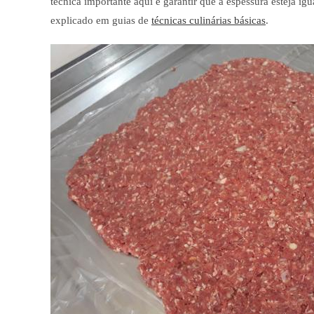
técnica importante aqui é garantir que a espessura esteja i
explicado em guias de
técnicas culinárias básicas
.