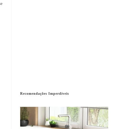
se
Recomendações Imperdíveis