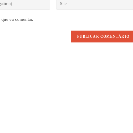
Digite
o
URL
 que eu comentar.
do
seu
site
(opcional)