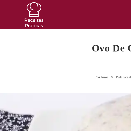
Ir
para
o
conteúdo
Ovo De 
Por
João
Publica