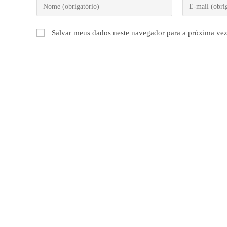
Digite
Digite
seu
seu
nome
endereço
Salvar meus dados neste navegador para a próxima vez
ou
de
nome
e-
de
mail
usuário
para
para
comentar
comentar