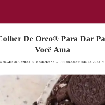
Colher De Oreo® Para Dar P
Você Ama
do em
Guia da Cozinha
0 comentário
Atualizado
outubro 13, 2025