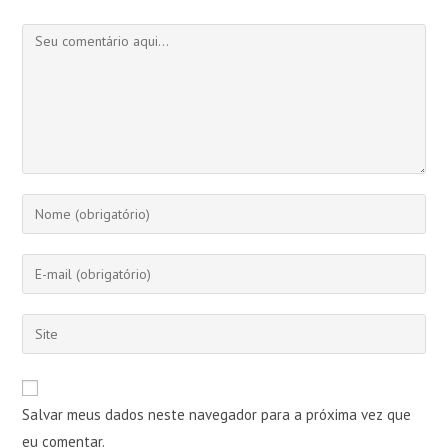
Comentário
Digite
seu
nome
Digite
ou
seu
nome
endereço
Digite
de
de
o
usuário
e-
URL
para
mail
do
comentar
Salvar meus dados neste navegador para a próxima vez que
para
seu
comentar
eu comentar.