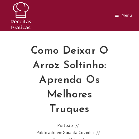
Ir
para
Menu
o
conteúdo
Como Deixar O
Arroz Soltinho:
Aprenda Os
Melhores
Truques
Por
João
Publicado em
Guia da Cozinha