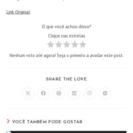
Link Original
O que você achou disso?
Clique nas estrelas
Nenhum voto até agora! Seja o primeiro a avaliar este post.
COMPARTILHAR
SHARE THE LOVE
ESTE
CONTEÚDO
Abre
Abre
Abre
Abre
Abre
Abre
em
em
em
em
em
em
uma
uma
uma
uma
uma
uma
nova
nova
nova
nova
nova
nova
janela
janela
janela
janela
janela
janela
VOCÊ TAMBÉM PODE GOSTAR