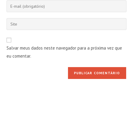
nome
Digite
ou
seu
nome
endereço
Digite
de
de
o
usuário
e-
URL
para
mail
do
comentar
Salvar meus dados neste navegador para a próxima vez que
para
seu
comentar
eu comentar.
site
(opcional)