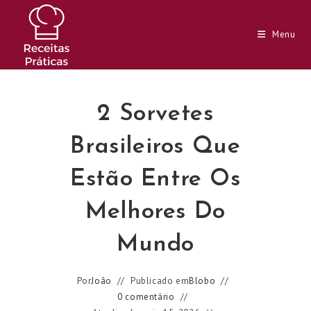
Ir
para
Menu
o
conteúdo
2 Sorvetes
Brasileiros Que
Estão Entre Os
Melhores Do
Mundo
Por
João
Publicado em
Blobo
0 comentário