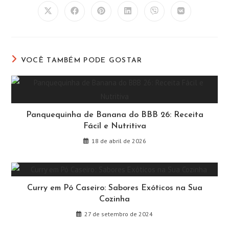
CONTEÚDO
Abre
Abre
Abre
Abre
Abre
Abre
em
em
em
em
em
em
uma
uma
uma
uma
uma
uma
nova
nova
nova
nova
nova
nova
janela
janela
janela
janela
janela
janela
VOCÊ TAMBÉM PODE GOSTAR
Panquequinha de Banana do BBB 26: Receita
Fácil e Nutritiva
18 de abril de 2026
Curry em Pó Caseiro: Sabores Exóticos na Sua
Cozinha
27 de setembro de 2024