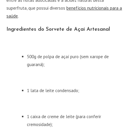
entre as notas adocicadas e a acidez natural desta
superfruta, que possui diversos
benefícios nutricionais para a
saúde
.
Ingredientes do Sorvete de Açaí Artesanal
500g de polpa de açaí puro (sem xarope de
guaraná);
1 lata de leite condensado;
1 caixa de creme de leite (para conferir
cremosidade);