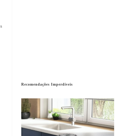
as
Recomendações Imperdíveis