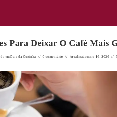
es Para Deixar O Café Mais G
ado em
Guia da Cozinha
0 comentário
Atualizado
maio 16, 2026