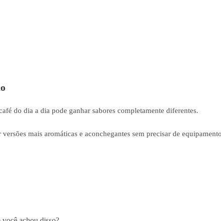
ão
café do dia a dia pode ganhar sabores completamente diferentes.
iar versões mais aromáticas e aconchegantes sem precisar de equipament
 você achou disso?