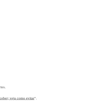
tes.
ceber; veja como evitar
“.