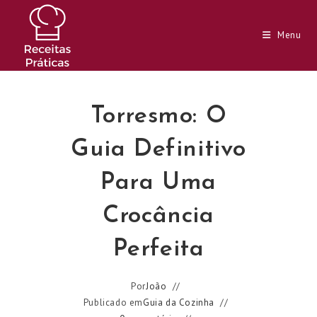
Ir
para
Menu
o
conteúdo
Torresmo: O
Guia Definitivo
Para Uma
Crocância
Perfeita
Por
João
Publicado em
Guia da Cozinha