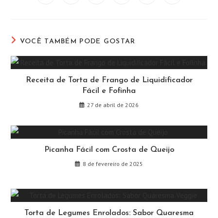
em
em
em
em
em
em
uma
uma
uma
uma
uma
uma
nova
nova
nova
nova
nova
nova
janela
janela
janela
janela
janela
janela
VOCÊ TAMBÉM PODE GOSTAR
Receita de Torta de Frango de Liquidificador
Fácil e Fofinha
27 de abril de 2026
Picanha Fácil com Crosta de Queijo
8 de fevereiro de 2025
Torta de Legumes Enrolados: Sabor Quaresma