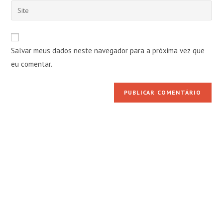
endereço
Digite
de
de
o
usuário
e-
URL
para
mail
do
comentar
Salvar meus dados neste navegador para a próxima vez que
para
seu
comentar
eu comentar.
site
(opcional)