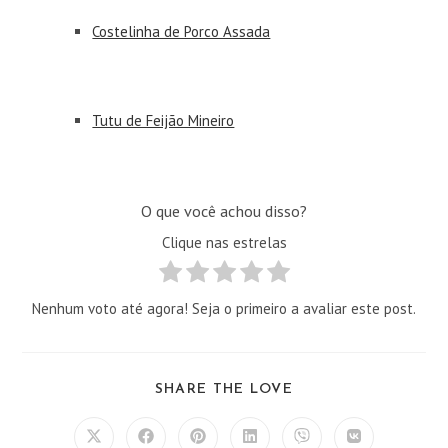
Costelinha de Porco Assada
Tutu de Feijão Mineiro
O que você achou disso?
Clique nas estrelas
Nenhum voto até agora! Seja o primeiro a avaliar este post.
COMPARTILHAR
SHARE THE LOVE
ESTE
CONTEÚDO
Abre
Abre
Abre
Abre
Abre
Abre