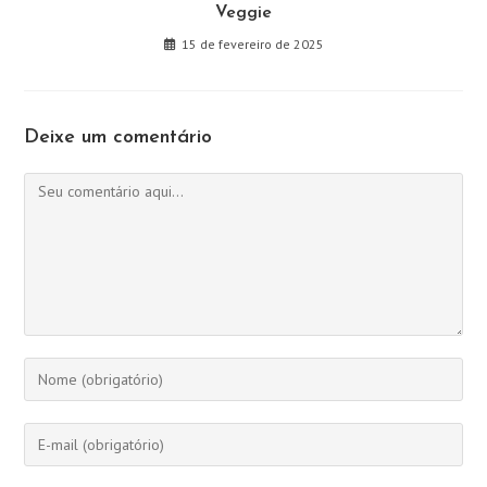
Veggie
15 de fevereiro de 2025
Deixe um comentário
Comentário
Digite
seu
nome
Digite
ou
seu
nome