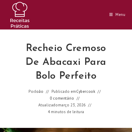
Ir
para
Menu
o
conteúdo
Recheio Cremoso
De Abacaxi Para
Bolo Perfeito
Por
João
Publicado em
Cybercook
0 comentário
Atualizado
março 23, 2026
4 minutos de leitura