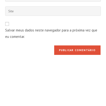
seu
nome
endereço
Digite
de
de
o
usuário
e-
URL
para
mail
do
comentar
Salvar meus dados neste navegador para a próxima vez que
para
seu
comentar
eu comentar.
site
(opcional)