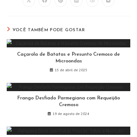
Abre
Abre
Abre
Abre
Abre
Abre
em
em
em
em
em
em
uma
uma
uma
uma
uma
uma
nova
nova
nova
nova
nova
nova
janela
janela
janela
janela
janela
janela
VOCÊ TAMBÉM PODE GOSTAR
Caçarola de Batatas e Presunto Cremoso de
Microondas
15 de abril de 2025
Frango Desfiado Parmegiana com Requeijão
Cremoso
19 de agosto de 2024