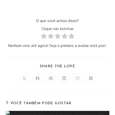
O que você achou disso?
Clique nas estrelas
Nenhum voto até agora! Seja o primeiro a avaliar este post.
COMPARTILHAR
SHARE THE LOVE
ESTE
CONTEÚDO
Abre
Abre
Abre
Abre
Abre
Abre
em
em
em
em
em
em
uma
uma
uma
uma
uma
uma
nova
nova
nova
nova
nova
nova
janela
janela
janela
janela
janela
janela
VOCÊ TAMBÉM PODE GOSTAR