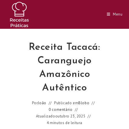
Ir
para
Menu
o
conteúdo
Receita Tacacá:
Caranguejo
Amazônico
Autêntico
Por
João
Publicado em
Blobo
0 comentário
Atualizado
outubro 23, 2025
4 minutos de leitura