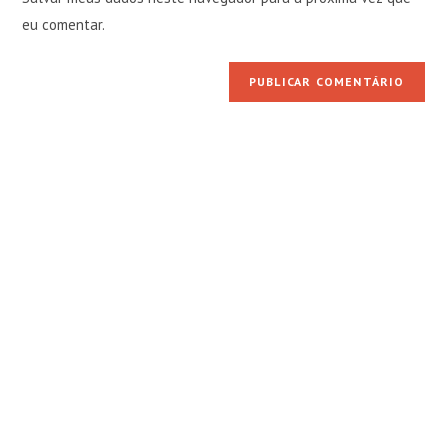
seu
comentar
eu comentar.
site
(opcional)