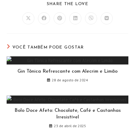
COMPARTILHAR
SHARE THE LOVE
ESTE
CONTEÚDO
Abre
Abre
Abre
Abre
Abre
Abre
em
em
em
em
em
em
uma
uma
uma
uma
uma
uma
nova
nova
nova
nova
nova
nova
janela
janela
janela
janela
janela
janela
VOCÊ TAMBÉM PODE GOSTAR
Gin Tônica Refrescante com Alecrim e Limão
28 de agosto de 2024
Bolo Doce Afeto: Chocolate, Café e Castanhas
Irresistível
23 de abril de 2025