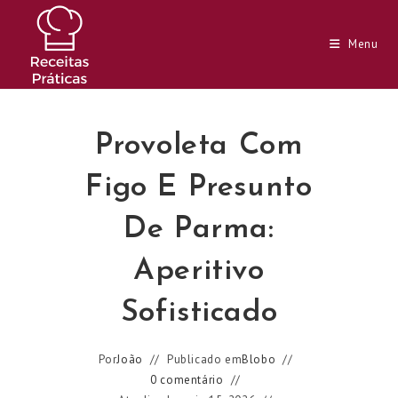
Ir
para
Menu
o
conteúdo
Provoleta Com
Figo E Presunto
De Parma:
Aperitivo
Sofisticado
Por
João
Publicado em
Blobo
0 comentário