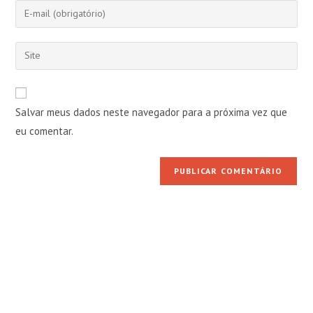
nome
Digite
ou
seu
nome
endereço
Digite
de
de
o
usuário
e-
URL
para
mail
do
comentar
Salvar meus dados neste navegador para a próxima vez que
para
seu
comentar
eu comentar.
site
(opcional)