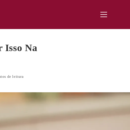
Menu
principal
 Isso Na
tos de leitura