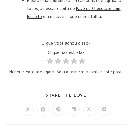
E para uma sobremesa em camadas que agrada a
todos, a nossa receita de
Pavê de Chocolate com
Biscoito
é um clássico que nunca falha.
O que você achou disso?
Clique nas estrelas
Nenhum voto até agora! Seja o primeiro a avaliar este post.
COMPARTILHAR
SHARE THE LOVE
ESTE
CONTEÚDO
Abre
Abre
Abre
Abre
Abre
Abre
em
em
em
em
em
em
uma
uma
uma
uma
uma
uma
nova
nova
nova
nova
nova
nova
janela
janela
janela
janela
janela
janela