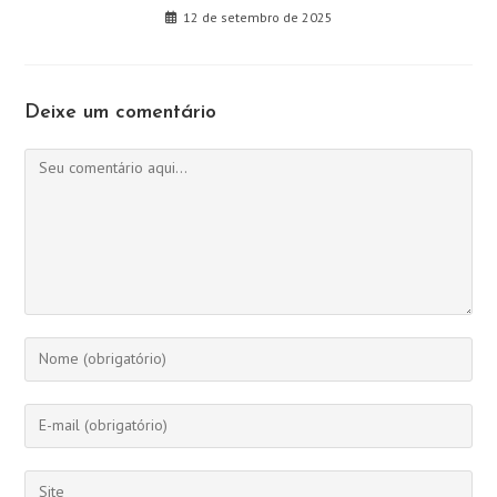
12 de setembro de 2025
Deixe um comentário
Comentário
Digite
seu
nome
Digite
ou
seu
nome
endereço
Digite
de