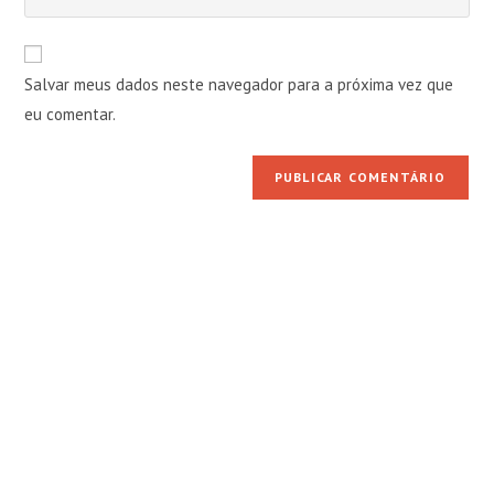
de
o
usuário
e-
URL
para
mail
do
comentar
Salvar meus dados neste navegador para a próxima vez que
para
seu
comentar
eu comentar.
site
(opcional)