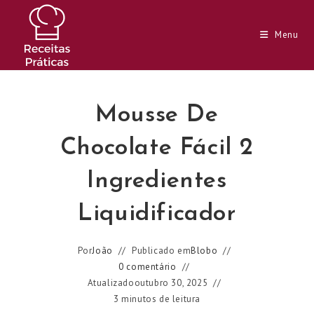
Ir
para
Menu
o
conteúdo
Mousse De
Chocolate Fácil 2
Ingredientes
Liquidificador
Por
João
Publicado em
Blobo
0 comentário
Atualizado
outubro 30, 2025
3 minutos de leitura