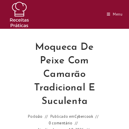
Ir
para
Menu
o
conteúdo
Moqueca De
Peixe Com
Camarão
Tradicional E
Suculenta
Por
João
Publicado em
Cybercook
0 comentário