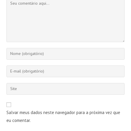
Comentário
Digite
seu
nome
Digite
ou
seu
nome
endereço
Digite
de
de
o
usuário
e-
URL
para
mail
do
comentar
Salvar meus dados neste navegador para a próxima vez que
para
seu
comentar
eu comentar.
site
(opcional)