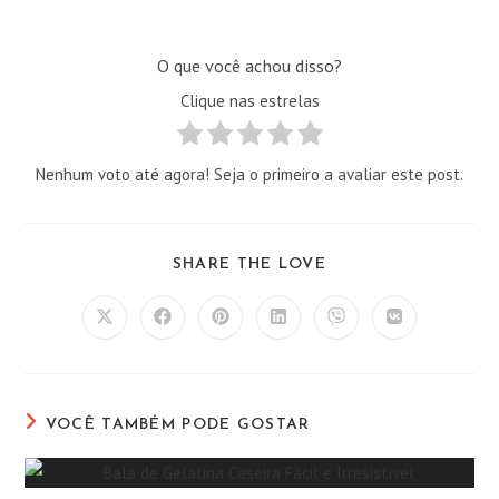
O que você achou disso?
Clique nas estrelas
Nenhum voto até agora! Seja o primeiro a avaliar este post.
COMPARTILHAR
SHARE THE LOVE
ESTE
CONTEÚDO
Abre
Abre
Abre
Abre
Abre
Abre
em
em
em
em
em
em
uma
uma
uma
uma
uma
uma
nova
nova
nova
nova
nova
nova
janela
janela
janela
janela
janela
janela
VOCÊ TAMBÉM PODE GOSTAR