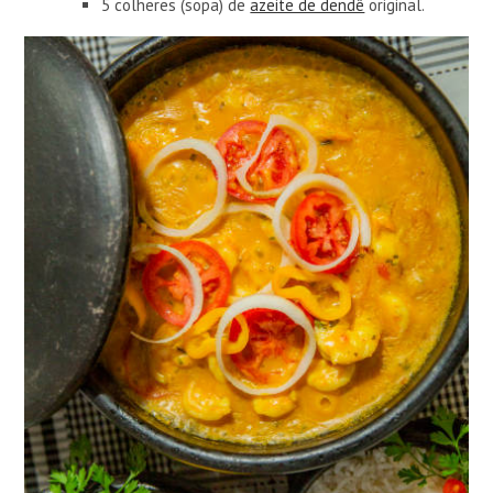
5 colheres (sopa) de
azeite de dendê
original.