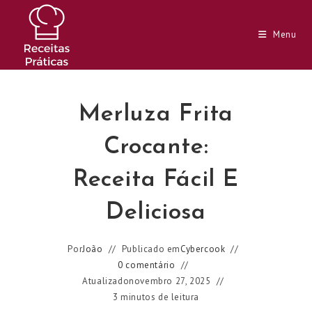
Ir
para
Menu
o
conteúdo
Merluza Frita
Crocante:
Receita Fácil E
Deliciosa
Por
João
Publicado em
Cybercook
0 comentário
Atualizado
novembro 27, 2025
3 minutos de leitura