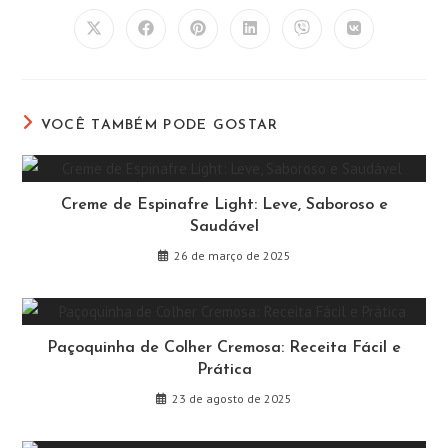
CONTEÚDO
Abre
Abre
Abre
Abre
Abre
Abre
em
em
em
em
em
em
uma
uma
uma
uma
uma
uma
nova
nova
nova
nova
nova
nova
janela
janela
janela
janela
janela
janela
VOCÊ TAMBÉM PODE GOSTAR
Creme de Espinafre Light: Leve, Saboroso e
Saudável
26 de março de 2025
Paçoquinha de Colher Cremosa: Receita Fácil e
Prática
23 de agosto de 2025