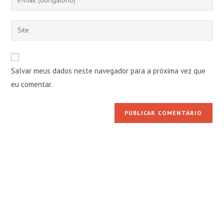
ou
seu
nome
endereço
Digite
de
de
o
usuário
e-
URL
para
mail
do
comentar
Salvar meus dados neste navegador para a próxima vez que
para
seu
comentar
eu comentar.
site
(opcional)