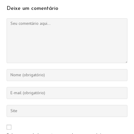
Deixe um comentário
Comentário
Digite
seu
nome
Digite
ou
seu
nome
endereço
Digite
de
de
o
usuário
e-
URL
para
mail
do
comentar