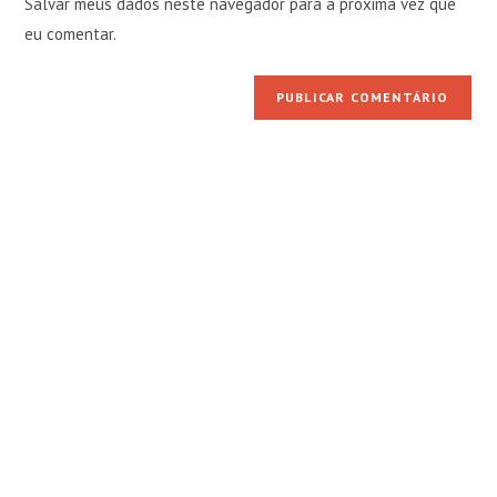
Salvar meus dados neste navegador para a próxima vez que
para
seu
comentar
eu comentar.
site
(opcional)