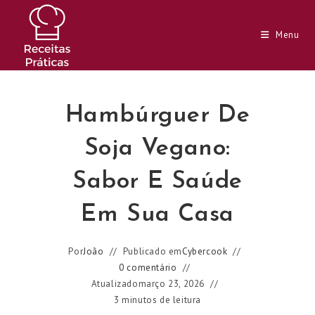
Ir
para
Menu
o
conteúdo
Hambúrguer De
Soja Vegano:
Sabor E Saúde
Em Sua Casa
Por
João
Publicado em
Cybercook
0 comentário
Atualizado
março 23, 2026
3 minutos de leitura