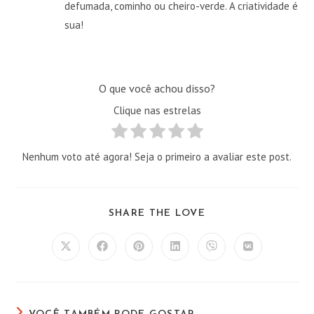
defumada, cominho ou cheiro-verde. A criatividade é
sua!
O que você achou disso?
Clique nas estrelas
Nenhum voto até agora! Seja o primeiro a avaliar este post.
COMPARTILHAR
SHARE THE LOVE
ESTE
CONTEÚDO
Abre
Abre
Abre
Abre
Abre
Abre
em
em
em
em
em
em
uma
uma
uma
uma
uma
uma
nova
nova
nova
nova
nova
nova
janela
janela
janela
janela
janela
janela