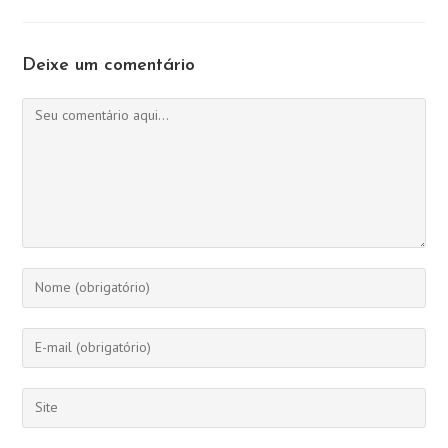
Deixe um comentário
Comentário
Digite
seu
nome
Digite
ou
seu
nome
endereço
Digite
de
de
o
usuário
e-