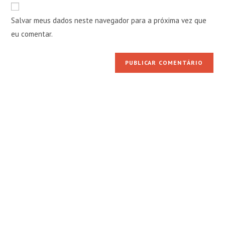
URL
para
mail
do
comentar
Salvar meus dados neste navegador para a próxima vez que
para
seu
comentar
eu comentar.
site
(opcional)