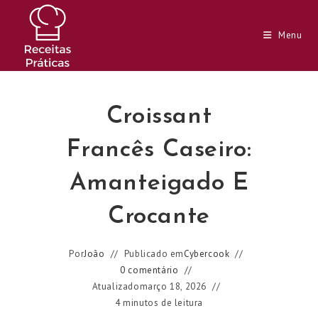
Ir
para
Menu
o
conteúdo
Croissant
Francês Caseiro:
Amanteigado E
Crocante
Por
João
Publicado em
Cybercook
0 comentário
Atualizado
março 18, 2026
4 minutos de leitura