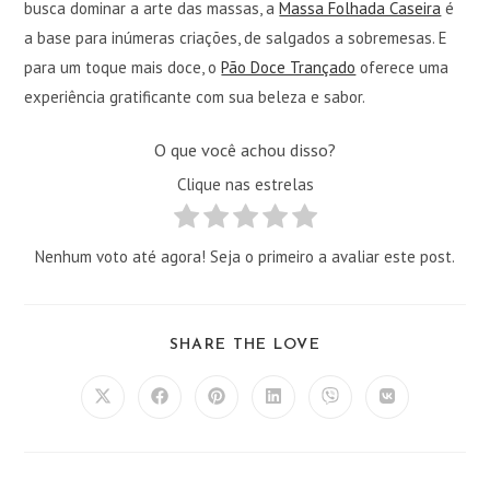
busca dominar a arte das massas, a
Massa Folhada Caseira
é
a base para inúmeras criações, de salgados a sobremesas. E
para um toque mais doce, o
Pão Doce Trançado
oferece uma
experiência gratificante com sua beleza e sabor.
O que você achou disso?
Clique nas estrelas
Nenhum voto até agora! Seja o primeiro a avaliar este post.
COMPARTILHAR
SHARE THE LOVE
ESTE
CONTEÚDO
Abre
Abre
Abre
Abre
Abre
Abre
em
em
em
em
em
em
uma
uma
uma
uma
uma
uma
nova
nova
nova
nova
nova
nova
janela
janela
janela
janela
janela
janela