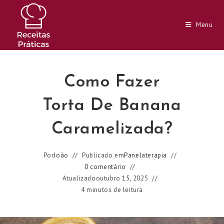
Ir
para
Menu
o
conteúdo
Como Fazer
Torta De Banana
Caramelizada?
Por
João
Publicado em
Panelaterapia
0 comentário
Atualizado
outubro 15, 2025
4 minutos de leitura