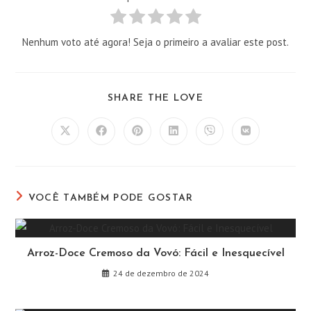
Nenhum voto até agora! Seja o primeiro a avaliar este post.
COMPARTILHAR
SHARE THE LOVE
ESTE
CONTEÚDO
Abre
Abre
Abre
Abre
Abre
Abre
em
em
em
em
em
em
uma
uma
uma
uma
uma
uma
nova
nova
nova
nova
nova
nova
janela
janela
janela
janela
janela
janela
VOCÊ TAMBÉM PODE GOSTAR
Arroz-Doce Cremoso da Vovó: Fácil e Inesquecível
24 de dezembro de 2024