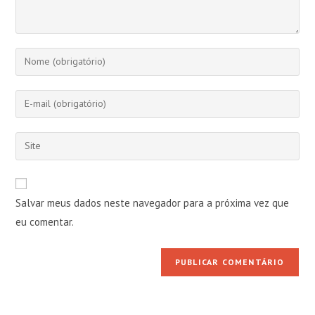
Digite
seu
nome
Digite
ou
seu
nome
endereço
Digite
de
de
o
usuário
e-
URL
para
mail
do
comentar
Salvar meus dados neste navegador para a próxima vez que
para
seu
comentar
eu comentar.
site
(opcional)