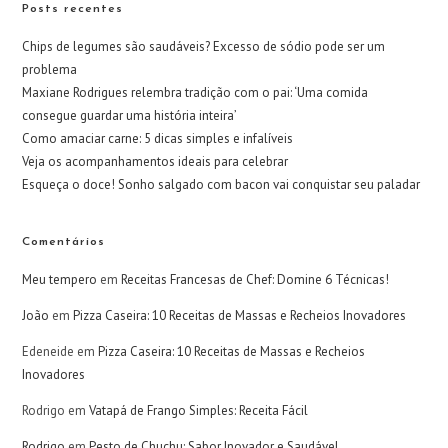
Posts recentes
Chips de legumes são saudáveis? Excesso de sódio pode ser um
problema
Maxiane Rodrigues relembra tradição com o pai: ‘Uma comida
consegue guardar uma história inteira’
Como amaciar carne: 5 dicas simples e infalíveis
Veja os acompanhamentos ideais para celebrar
Esqueça o doce! Sonho salgado com bacon vai conquistar seu paladar
Comentários
Meu tempero
em
Receitas Francesas de Chef: Domine 6 Técnicas!
João
em
Pizza Caseira: 10 Receitas de Massas e Recheios Inovadores
Edeneide
em
Pizza Caseira: 10 Receitas de Massas e Recheios
Inovadores
Rodrigo
em
Vatapá de Frango Simples: Receita Fácil
Rodrigo
em
Pesto de Chuchu: Sabor Inovador e Saudável