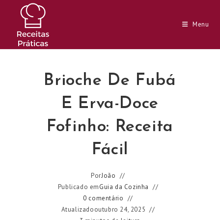
Ir
para
Menu
o
conteúdo
Brioche De Fubá
E Erva-Doce
Fofinho: Receita
Fácil
Por
João
Publicado em
Guia da Cozinha
0 comentário
Atualizado
outubro 24, 2025