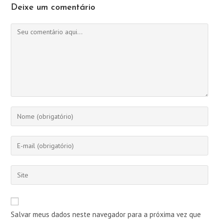
Deixe um comentário
Comentário
Digite
seu
nome
Digite
ou
seu
nome
endereço
Digite
de
de
o
usuário
e-
URL
para
mail
do
comentar
Salvar meus dados neste navegador para a próxima vez que
para