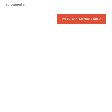
seu
comentar
eu comentar.
site
(opcional)