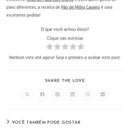
pães diferentes, a receita de
Pão de Milho Caseiro
é uma
excelente pedida!
O que você achou disso?
Clique nas estrelas
Nenhum voto até agora! Seja o primeiro a avaliar este post.
COMPARTILHAR
SHARE THE LOVE
ESTE
CONTEÚDO
Abre
Abre
Abre
Abre
Abre
Abre
em
em
em
em
em
em
uma
uma
uma
uma
uma
uma
nova
nova
nova
nova
nova
nova
janela
janela
janela
janela
janela
janela
VOCÊ TAMBÉM PODE GOSTAR