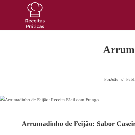
Ir
para
o
conteúdo
Arruma
Por
João
Publ
Arrumadinho de Feijão: Sabor Caseir