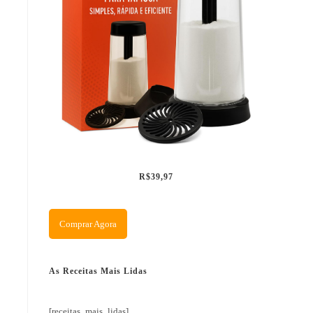
R$39,97
Comprar Agora
As Receitas Mais Lidas
[receitas_mais_lidas]