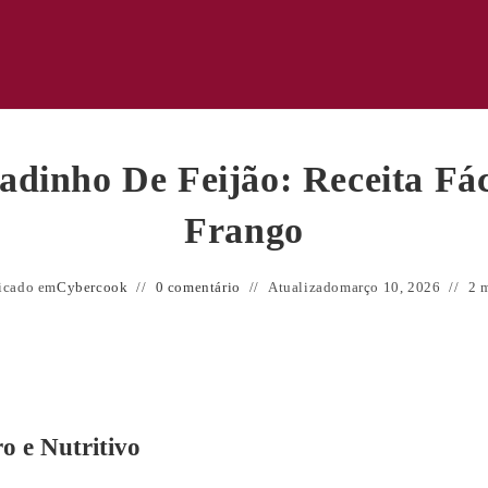
dinho De Feijão: Receita Fá
Frango
icado em
Cybercook
0 comentário
Atualizado
março 10, 2026
2 m
o e Nutritivo