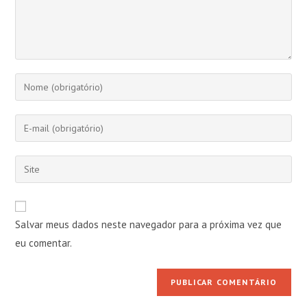
Digite
seu
nome
Digite
ou
seu
nome
endereço
Digite
de
de
o
usuário
e-
URL
para
mail
do
comentar
Salvar meus dados neste navegador para a próxima vez que
para
seu
comentar
eu comentar.
site
(opcional)