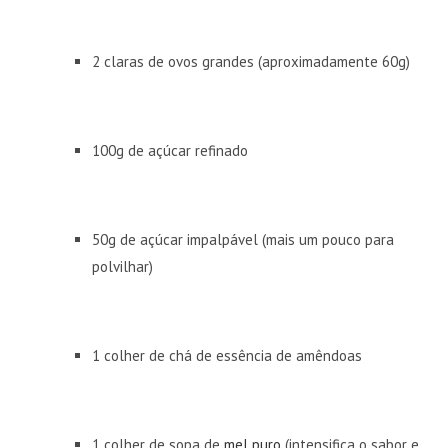
2 claras de ovos grandes (aproximadamente 60g)
100g de açúcar refinado
50g de açúcar impalpável (mais um pouco para
polvilhar)
1 colher de chá de essência de amêndoas
1 colher de sopa de
mel puro
(intensifica o sabor e