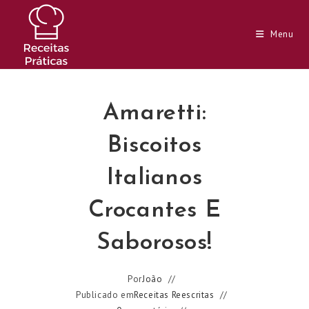
Ir
para
Menu
o
conteúdo
Amaretti:
Biscoitos
Italianos
Crocantes E
Saborosos!
Por
João
Publicado em
Receitas Reescritas