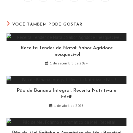
em
em
em
em
em
em
uma
uma
uma
uma
uma
uma
nova
nova
nova
nova
nova
nova
janela
janela
janela
janela
janela
janela
VOCÊ TAMBÉM PODE GOSTAR
Receita Tender de Natal: Sabor Agridoce
Inesquecível
1 de setembro de 2024
Pão de Banana Integral: Receita Nutritiva e
Fácil!
1 de abril de 2025
Pão de Mel Fofinho e Aromático da Mel: Receita!