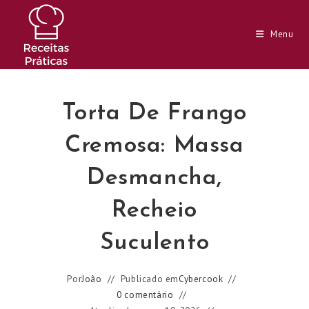
Ir
para
Menu
o
conteúdo
Torta De Frango
Cremosa: Massa
Desmancha,
Recheio
Suculento
Por
João
Publicado em
Cybercook
0 comentário