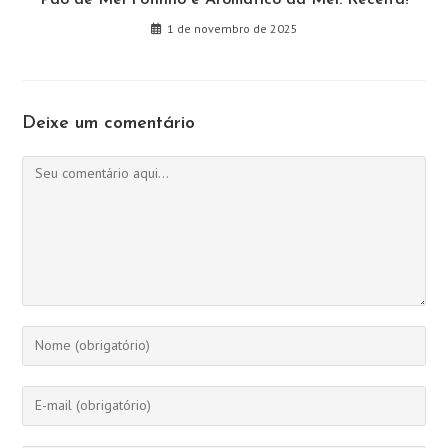
1 de novembro de 2025
Deixe um comentário
Comentário
Digite
seu
nome
Digite
ou
seu
nome
endereço