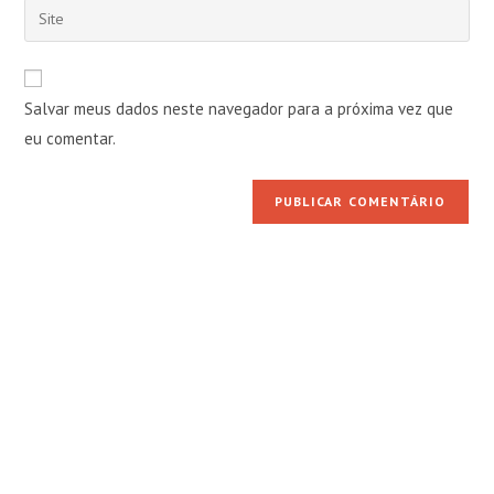
Digite
de
de
o
usuário
e-
URL
para
mail
do
comentar
Salvar meus dados neste navegador para a próxima vez que
para
seu
comentar
eu comentar.
site
(opcional)