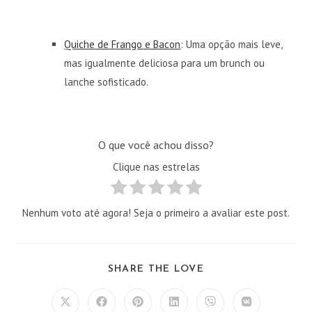
Quiche de Frango e Bacon
: Uma opção mais leve,
mas igualmente deliciosa para um brunch ou
lanche sofisticado.
O que você achou disso?
Clique nas estrelas
Nenhum voto até agora! Seja o primeiro a avaliar este post.
COMPARTILHAR
SHARE THE LOVE
ESTE
CONTEÚDO
Abre
Abre
Abre
Abre
Abre
Abre