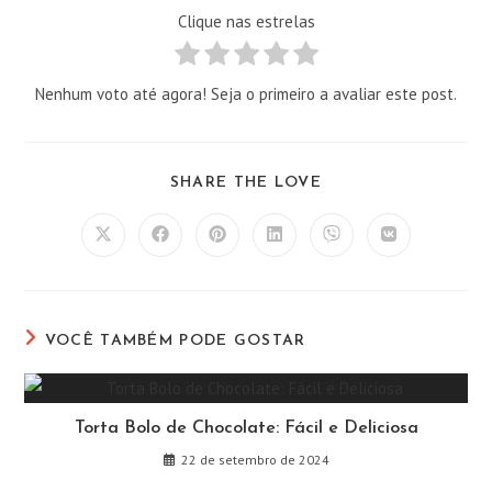
Clique nas estrelas
Nenhum voto até agora! Seja o primeiro a avaliar este post.
COMPARTILHAR
SHARE THE LOVE
ESTE
CONTEÚDO
Abre
Abre
Abre
Abre
Abre
Abre
em
em
em
em
em
em
uma
uma
uma
uma
uma
uma
nova
nova
nova
nova
nova
nova
janela
janela
janela
janela
janela
janela
VOCÊ TAMBÉM PODE GOSTAR
Torta Bolo de Chocolate: Fácil e Deliciosa
22 de setembro de 2024