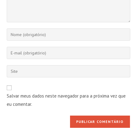
Digite
seu
nome
Digite
ou
seu
nome
endereço
Digite
de
de
o
usuário
e-
URL
para
mail
do
comentar
Salvar meus dados neste navegador para a próxima vez que
para
seu
comentar
eu comentar.
site
(opcional)