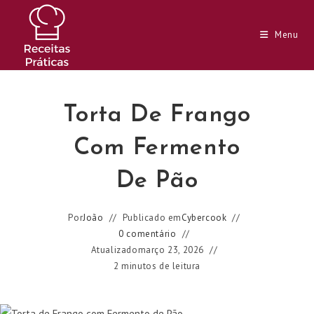
Ir
para
Menu
o
conteúdo
Torta De Frango
Com Fermento
De Pão
Por
João
Publicado em
Cybercook
0 comentário
Atualizado
março 23, 2026
2 minutos de leitura