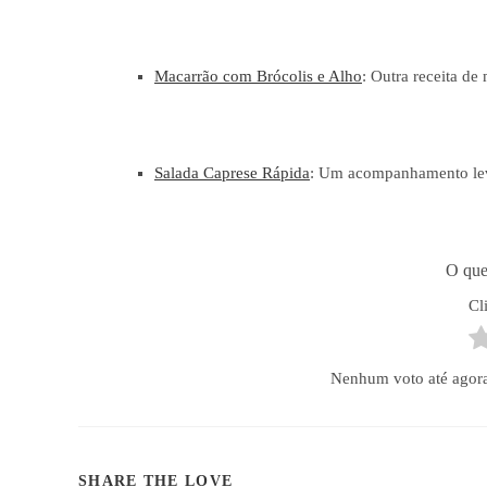
Macarrão com Brócolis e Alho
: Outra receita de
Salada Caprese Rápida
: Um acompanhamento leve
O que
Cl
Nenhum voto até agora! 
COMPARTILHAR
SHARE THE LOVE