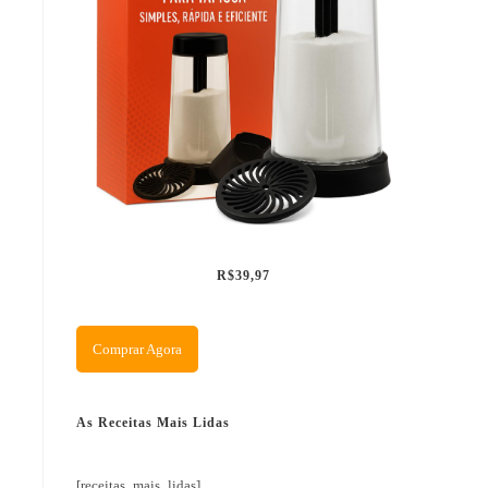
R$39,97
Comprar Agora
As Receitas Mais Lidas
[receitas_mais_lidas]