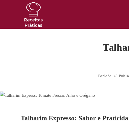
Ir
para
o
conteúdo
Talha
Por
João
Publi
Talharim Expresso: Sabor e Praticid