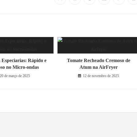
Abre
Abre
Abre
Abre
Abre
A
em
em
em
em
em
e
uma
uma
uma
uma
uma
u
nova
nova
nova
nova
nova
n
janela
janela
janela
janela
janela
ja
 Especiarias: Rápido e
Tomate Recheado Cremoso de
so no Micro-ondas
Atum na AirFryer
20 de março de 2025
12 de novembro de 2025