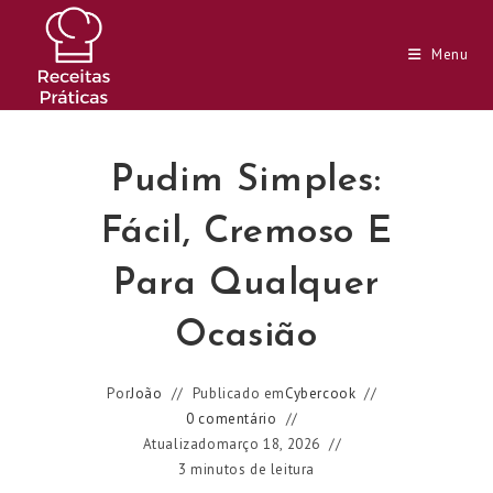
Ir
para
Menu
o
conteúdo
Pudim Simples:
Fácil, Cremoso E
Para Qualquer
Ocasião
Por
João
Publicado em
Cybercook
0 comentário
Atualizado
março 18, 2026
3 minutos de leitura