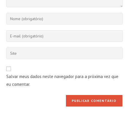
Digite
seu
nome
Digite
ou
seu
nome
endereço
Digite
de
de
o
usuário
e-
URL
para
mail
do
comentar
Salvar meus dados neste navegador para a próxima vez que
para
seu
comentar
eu comentar.
site
(opcional)