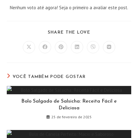
Nenhum voto até agora! Seja o primeiro a avaliar este post.
COMPARTILHAR
SHARE THE LOVE
ESTE
CONTEÚDO
Abre
Abre
Abre
Abre
Abre
Abre
em
em
em
em
em
em
uma
uma
uma
uma
uma
uma
nova
nova
nova
nova
nova
nova
janela
janela
janela
janela
janela
janela
VOCÊ TAMBÉM PODE GOSTAR
Bolo Salgado de Salsicha: Receita Fácil e
Deliciosa
25 de fevereiro de 2025