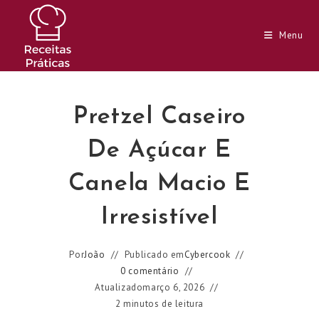
Ir
para
Menu
o
conteúdo
Pretzel Caseiro
De Açúcar E
Canela Macio E
Irresistível
Por
João
Publicado em
Cybercook
0 comentário
Atualizado
março 6, 2026
2 minutos de leitura