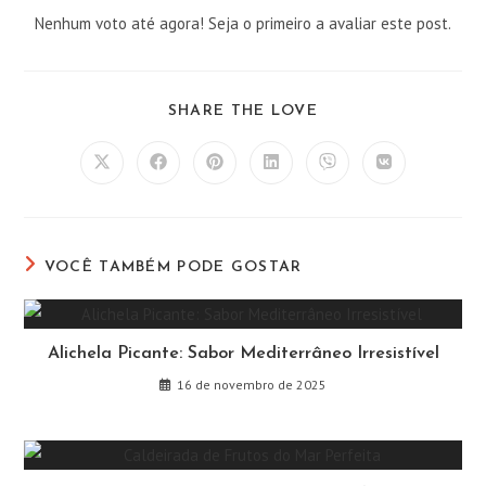
Nenhum voto até agora! Seja o primeiro a avaliar este post.
COMPARTILHAR
SHARE THE LOVE
ESTE
CONTEÚDO
Abre
Abre
Abre
Abre
Abre
Abre
em
em
em
em
em
em
uma
uma
uma
uma
uma
uma
nova
nova
nova
nova
nova
nova
janela
janela
janela
janela
janela
janela
VOCÊ TAMBÉM PODE GOSTAR
Alichela Picante: Sabor Mediterrâneo Irresistível
16 de novembro de 2025