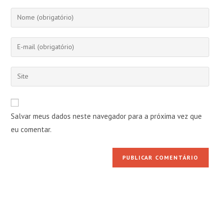
Digite
seu
nome
Digite
ou
seu
nome
endereço
Digite
de
de
o
usuário
e-
URL
para
mail
do
comentar
Salvar meus dados neste navegador para a próxima vez que
para
seu
comentar
eu comentar.
site
(opcional)