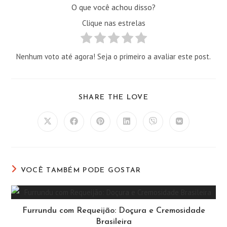
O que você achou disso?
Clique nas estrelas
Nenhum voto até agora! Seja o primeiro a avaliar este post.
COMPARTILHAR
SHARE THE LOVE
ESTE
CONTEÚDO
Abre
Abre
Abre
Abre
Abre
Abre
em
em
em
em
em
em
uma
uma
uma
uma
uma
uma
nova
nova
nova
nova
nova
nova
janela
janela
janela
janela
janela
janela
VOCÊ TAMBÉM PODE GOSTAR
Furrundu com Requeijão: Doçura e Cremosidade
Brasileira