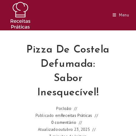
Ir
para
Menu
o
conteúdo
Pizza De Costela
Defumada:
Sabor
Inesquecível!
Por
João
Publicado em
Receitas Práticas
0 comentário
Atualizado
outubro 23, 2025