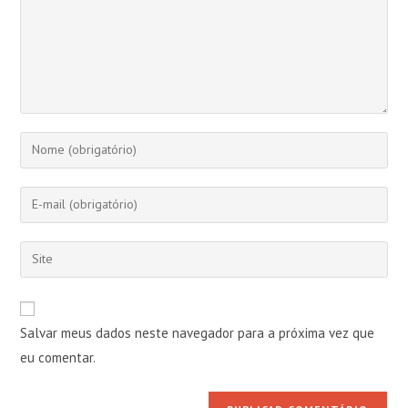
Digite
seu
nome
Digite
ou
seu
nome
endereço
Digite
de
de
o
usuário
e-
URL
para
mail
do
comentar
Salvar meus dados neste navegador para a próxima vez que
para
seu
comentar
eu comentar.
site
(opcional)