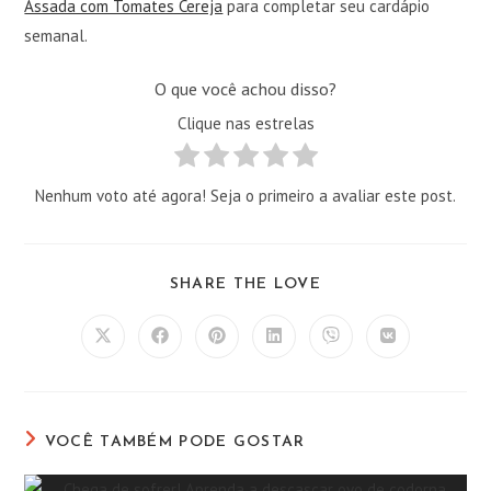
Assada com Tomates Cereja
para completar seu cardápio
semanal.
O que você achou disso?
Clique nas estrelas
Nenhum voto até agora! Seja o primeiro a avaliar este post.
COMPARTILHAR
SHARE THE LOVE
ESTE
CONTEÚDO
Abre
Abre
Abre
Abre
Abre
Abre
em
em
em
em
em
em
uma
uma
uma
uma
uma
uma
nova
nova
nova
nova
nova
nova
janela
janela
janela
janela
janela
janela
VOCÊ TAMBÉM PODE GOSTAR