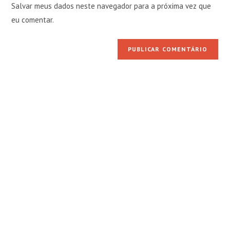
comentar
Salvar meus dados neste navegador para a próxima vez que
para
seu
comentar
eu comentar.
site
(opcional)