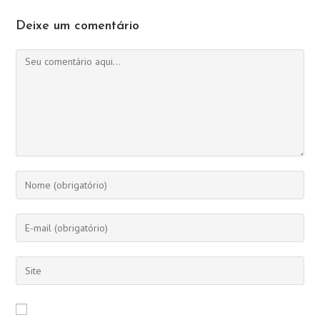
Deixe um comentário
Comentário
Digite
seu
nome
Digite
ou
seu
nome
endereço
Digite
de
de
o
usuário
e-
URL
para
mail
do