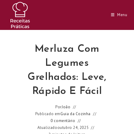
Ir
para
Menu
o
conteúdo
Merluza Com
Legumes
Grelhados: Leve,
Rápido E Fácil
Por
João
Publicado em
Guia da Cozinha
0 comentário
Atualizado
outubro 24, 2025