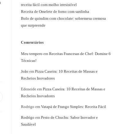
a
receita fácil com molho irresistível
Receita de Omelete de forno com sardinha
Bolo de quindim com chocolate: sobremesa cremosa
que surpreende
Comentários
Meu tempero
em
Receitas Francesas de Chef: Domine 6
Técnicas!
João
em
Pizza Caseira: 10 Receitas de Massas e
Recheios Inovadores
Edeneide
em
Pizza Caseira: 10 Receitas de Massas e
Recheios Inovadores
bre
m
Rodrigo
em
Vatapá de Frango Simples: Receita Fácil
ma
ova
nela
Rodrigo
em
Pesto de Chuchu: Sabor Inovador e
Saudável