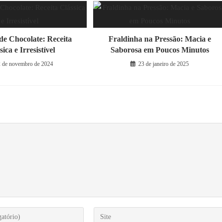
de Chocolate: Receita
Fraldinha na Pressão: Macia e
sica e Irresistível
Saborosa em Poucos Minutos
2 de novembro de 2024
23 de janeiro de 2025
Digite