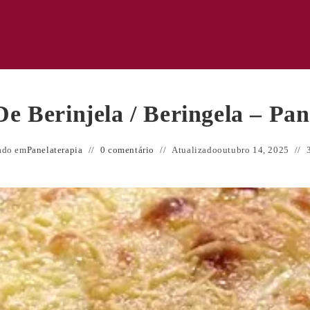
e Berinjela / Beringela – Pan
ado em
Panelaterapia
0 comentário
Atualizado
outubro 14, 2025