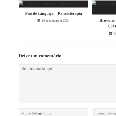
Pão de Linguiça – Panelaterapia
Brownie 
14 de outubro de 2024
Clás
2
Deixe um comentário
Comentário
Digite
Digite