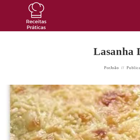
Ir
para
o
conteúdo
Lasanha D
Por
João
Public