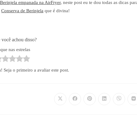
Berinjela empanada na AirFryer
, neste post eu te dou todas as dicas par
a
Conserva de Berinjela
que é divina!
 você achou disso?
ique nas estrelas
Seja o primeiro a avaliar este post.
Abre
Abre
Abre
Abre
Abre
A
em
em
em
em
em
e
uma
uma
uma
uma
uma
u
nova
nova
nova
nova
nova
n
janela
janela
janela
janela
janela
ja