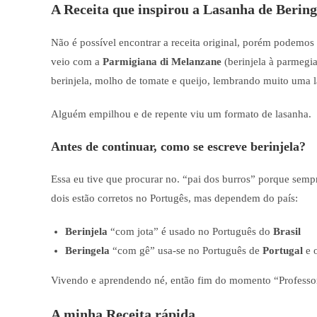
A Receita que inspirou a Lasanha de Bering
Não é possível encontrar a receita original, porém podemos a
veio com a
Parmigiana di Melanzane
(berinjela à parmegia
berinjela, molho de tomate e queijo, lembrando muito uma l
Alguém empilhou e de repente viu um formato de lasanha.
Antes de continuar, como se escreve berinjela?
Essa eu tive que procurar no. “pai dos burros” porque semp
dois estão corretos no Portugês, mas dependem do país:
Berinjela
“com jota” é usado no Português do
Brasil
Beringela
“com gê” usa-se no Português de
Portugal
e o
Vivendo e aprendendo né, então fim do momento “Professor
A minha Receita rápida