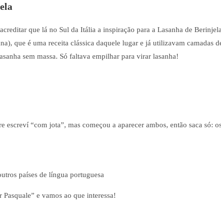
ela
creditar que lá no Sul da Itália a inspiração para a Lasanha de Berinjel
na), que é uma receita clássica daquele lugar e já utilizavam camadas d
asanha sem massa. Só faltava empilhar para virar lasanha!
re escreví “com jota”, mas começou a aparecer ambos, então saca só: o
utros países de língua portuguesa
 Pasquale” e vamos ao que interessa!