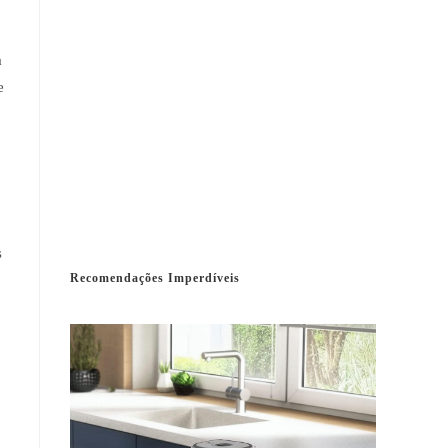
a
e
s
Recomendações Imperdíveis