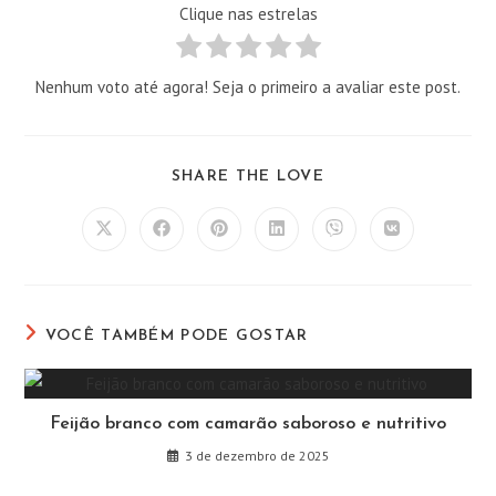
Clique nas estrelas
Nenhum voto até agora! Seja o primeiro a avaliar este post.
COMPARTILHAR
SHARE THE LOVE
ESTE
CONTEÚDO
Abre
Abre
Abre
Abre
Abre
Abre
em
em
em
em
em
em
uma
uma
uma
uma
uma
uma
nova
nova
nova
nova
nova
nova
janela
janela
janela
janela
janela
janela
VOCÊ TAMBÉM PODE GOSTAR
Feijão branco com camarão saboroso e nutritivo
3 de dezembro de 2025