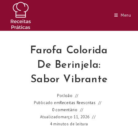
Ir
para
Menu
o
conteúdo
Farofa Colorida
De Berinjela:
Sabor Vibrante
Por
João
Publicado em
Receitas Reescritas
0 comentário
Atualizado
março 11, 2026
4 minutos de leitura