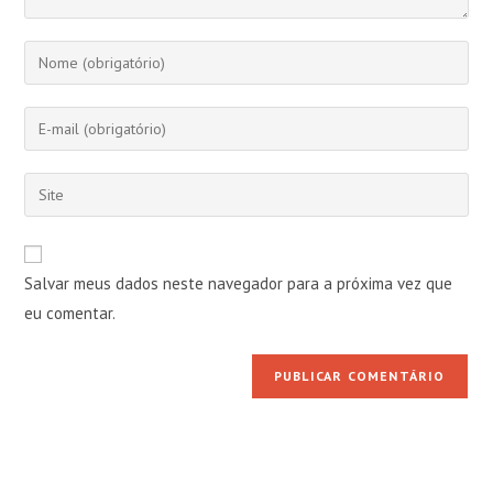
Digite
seu
nome
Digite
ou
seu
nome
endereço
Digite
de
de
o
usuário
e-
URL
para
mail
do
comentar
Salvar meus dados neste navegador para a próxima vez que
para
seu
comentar
eu comentar.
site
(opcional)