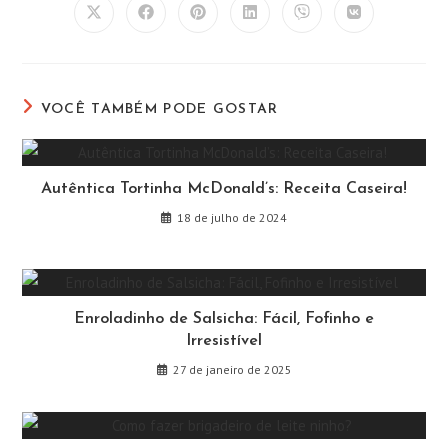
Abre
Abre
Abre
Abre
Abre
Abre
em
em
em
em
em
em
uma
uma
uma
uma
uma
uma
nova
nova
nova
nova
nova
nova
janela
janela
janela
janela
janela
janela
VOCÊ TAMBÉM PODE GOSTAR
Autêntica Tortinha McDonald’s: Receita Caseira!
18 de julho de 2024
Enroladinho de Salsicha: Fácil, Fofinho e
Irresistível
27 de janeiro de 2025