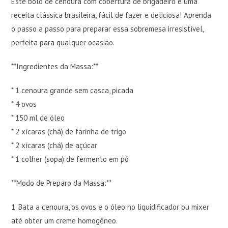
Este bolo de cenoura com cobertura de brigadeiro é uma
receita clássica brasileira, fácil de fazer e deliciosa! Aprenda
o passo a passo para preparar essa sobremesa irresistível,
perfeita para qualquer ocasião.
**Ingredientes da Massa:**
* 1 cenoura grande sem casca, picada
* 4 ovos
* 150 ml de óleo
* 2 xícaras (chá) de farinha de trigo
* 2 xícaras (chá) de açúcar
* 1 colher (sopa) de fermento em pó
**Modo de Preparo da Massa:**
1. Bata a cenoura, os ovos e o óleo no liquidificador ou mixer
até obter um creme homogêneo.