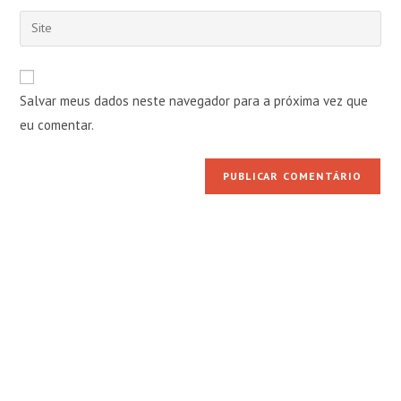
nome
endereço
Digite
de
de
o
usuário
e-
URL
para
mail
do
comentar
Salvar meus dados neste navegador para a próxima vez que
para
seu
comentar
eu comentar.
site
(opcional)