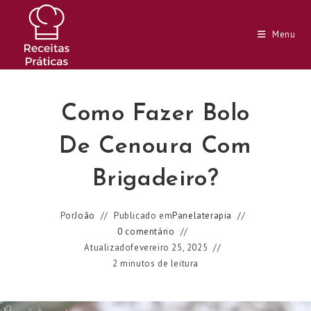
Ir
para
Menu
o
conteúdo
Como Fazer Bolo
De Cenoura Com
Brigadeiro?
Por
João
Publicado em
Panelaterapia
0 comentário
Atualizado
fevereiro 25, 2025
2 minutos de leitura