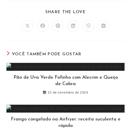
COMPARTILHAR
SHARE THE LOVE
ESTE
CONTEÚDO
Abre
Abre
Abre
Abre
Abre
Abre
em
em
em
em
em
em
uma
uma
uma
uma
uma
uma
nova
nova
nova
nova
nova
nova
janela
janela
janela
janela
janela
janela
VOCÊ TAMBÉM PODE GOSTAR
Pão de Uva Verde Fofinho com Alecrim e Queijo
de Cabra
15 de novembro de 2024
Frango congelado na Airfryer: receita suculenta e
rápida