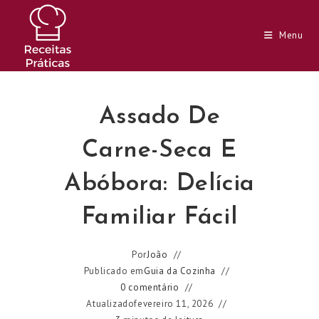
Ir
para
Menu
o
conteúdo
Assado De
Carne-Seca E
Abóbora: Delícia
Familiar Fácil
Por
João
Publicado em
Guia da Cozinha
0 comentário
Atualizado
fevereiro 11, 2026