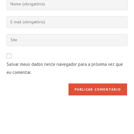
Digite
seu
nome
Digite
ou
seu
nome
endereço
Digite
de
de
o
usuário
e-
URL
para
mail
do
comentar
Salvar meus dados neste navegador para a próxima vez que
para
seu
comentar
eu comentar.
site
(opcional)