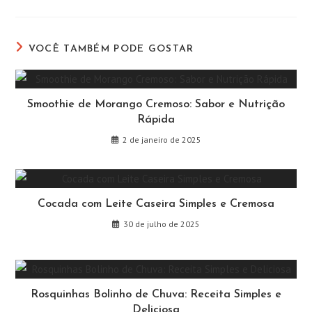
uma
uma
uma
uma
uma
uma
nova
nova
nova
nova
nova
nova
janela
janela
janela
janela
janela
janela
VOCÊ TAMBÉM PODE GOSTAR
Smoothie de Morango Cremoso: Sabor e Nutrição
Rápida
2 de janeiro de 2025
Cocada com Leite Caseira Simples e Cremosa
30 de julho de 2025
Rosquinhas Bolinho de Chuva: Receita Simples e
Deliciosa