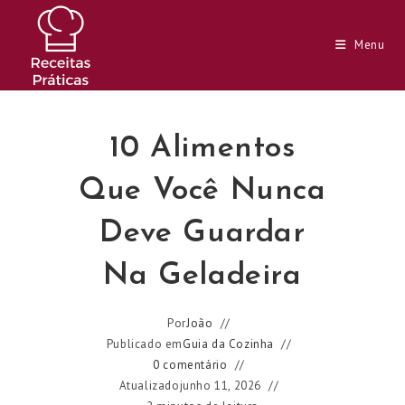
Ir
para
Menu
o
conteúdo
10 Alimentos
Que Você Nunca
Deve Guardar
Na Geladeira
Por
João
Publicado em
Guia da Cozinha
0 comentário
Atualizado
junho 11, 2026