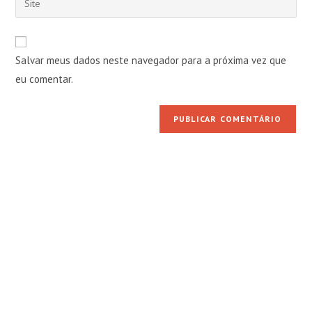
de
de
o
usuário
e-
URL
para
mail
do
comentar
Salvar meus dados neste navegador para a próxima vez que
para
seu
comentar
eu comentar.
site
(opcional)