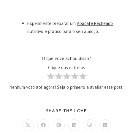
Experimente preparar um
Abacate Recheado
nutritivo e prático para o seu almoço.
O que você achou disso?
Clique nas estrelas
Nenhum voto até agora! Seja o primeiro a avaliar este post.
COMPARTILHAR
SHARE THE LOVE
ESTE
CONTEÚDO
Abre
Abre
Abre
Abre
Abre
Abre
em
em
em
em
em
em