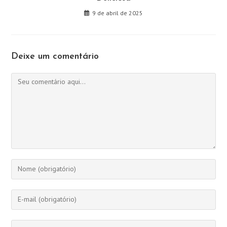
9 de abril de 2025
Deixe um comentário
Comentário
Digite
seu
nome
Digite
ou
seu
nome
endereço
Digite