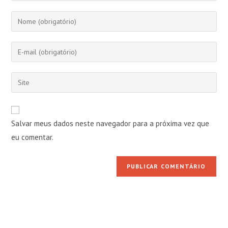
Digite
seu
nome
Digite
ou
seu
nome
endereço
Digite
de
de
o
usuário
e-
URL
para
mail
do
comentar
Salvar meus dados neste navegador para a próxima vez que
para
seu
comentar
eu comentar.
site
(opcional)