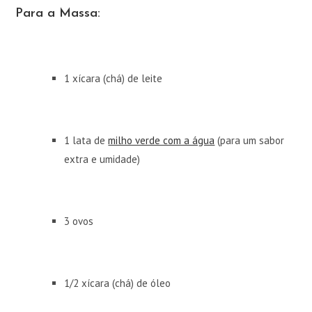
Para a Massa:
1 xícara (chá) de leite
1 lata de
milho verde com a água
(para um sabor
extra e umidade)
3 ovos
1/2 xícara (chá) de óleo