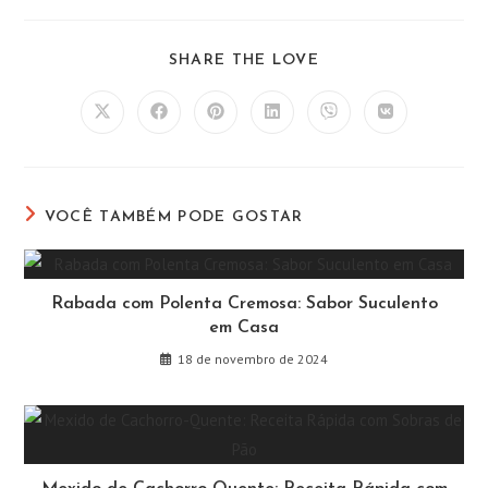
COMPARTILHAR
SHARE THE LOVE
ESTE
CONTEÚDO
Abre
Abre
Abre
Abre
Abre
Abre
em
em
em
em
em
em
uma
uma
uma
uma
uma
uma
nova
nova
nova
nova
nova
nova
janela
janela
janela
janela
janela
janela
VOCÊ TAMBÉM PODE GOSTAR
Rabada com Polenta Cremosa: Sabor Suculento
em Casa
18 de novembro de 2024