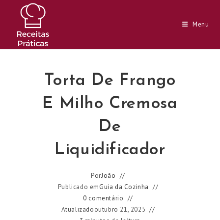
Ir
para
Menu
o
conteúdo
Torta De Frango
E Milho Cremosa
De
Liquidificador
Por
João
Publicado em
Guia da Cozinha
0 comentário
Atualizado
outubro 21, 2025