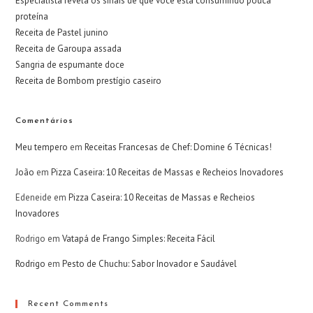
Especialista revela os sinais de que você está consumindo pouca
proteína
Receita de Pastel junino
Receita de Garoupa assada
Sangria de espumante doce
Receita de Bombom prestígio caseiro
Comentários
Meu tempero
em
Receitas Francesas de Chef: Domine 6 Técnicas!
João
em
Pizza Caseira: 10 Receitas de Massas e Recheios Inovadores
Edeneide
em
Pizza Caseira: 10 Receitas de Massas e Recheios
Inovadores
Rodrigo
em
Vatapá de Frango Simples: Receita Fácil
Rodrigo
em
Pesto de Chuchu: Sabor Inovador e Saudável
Recent Comments