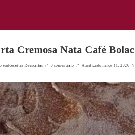
rta Cremosa Nata Café Bola
o em
Receitas Reescritas
0 comentário
Atualizado
março 11, 2026