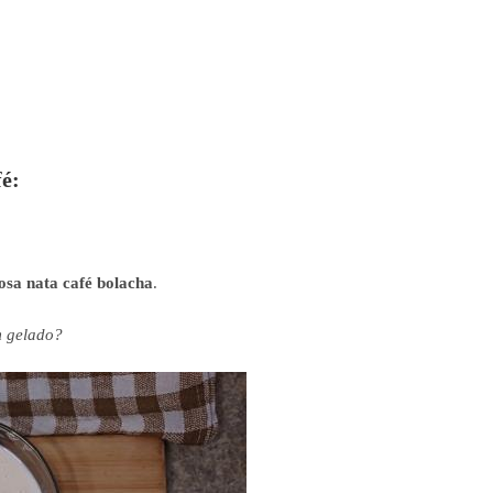
fé:
osa nata café bolacha
.
em gelado?