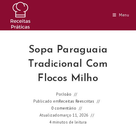
Ir
para
Menu
o
conteúdo
Sopa Paraguaia
Tradicional Com
Flocos Milho
Por
João
Publicado em
Receitas Reescritas
0 comentário
Atualizado
março 11, 2026
4 minutos de leitura