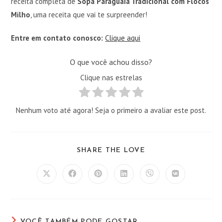
receita completa de
Sopa Paraguaia Tradicional com Flocos
Milho
, uma receita que vai te surpreender!
Entre em contato conosco:
Clique aqui
O que você achou disso?
Clique nas estrelas
Nenhum voto até agora! Seja o primeiro a avaliar este post.
COMPARTILHAR
SHARE THE LOVE
ESTE
CONTEÚDO
Abre
Abre
Abre
Abre
Abre
Abre
em
em
em
em
em
em
uma
uma
uma
uma
uma
uma
nova
nova
nova
nova
nova
nova
janela
janela
janela
janela
janela
janela
VOCÊ TAMBÉM PODE GOSTAR