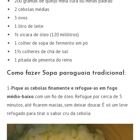
200 gramas de queijo meia cura ou minas padrão
2 cebolas médias
3 ovos
1 litro de leite
½ xícara de óleo (120 mililitros)
1 colher de sopa de fermento em pó
1½ colheres de chá de sal
1 pitada de pimenta do reino
Como fazer Sopa paraguaia tradicional:
1-
Pique as cebolas finamente e refogue-as em fogo
médio-baixo
com um fio de óleo. Refogue por cerca de 5
minutos, até ficarem macias, sem deixar dourar. É só um leve
refogado para tirar o sabor cru da cebola.