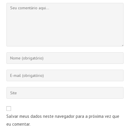
Comentário
Digite
seu
nome
Digite
ou
seu
nome
endereço
Digite
de
de
o
usuário
e-
URL
para
mail
do
comentar
Salvar meus dados neste navegador para a próxima vez que
para
seu
comentar
eu comentar.
site