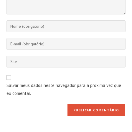
Digite
seu
nome
Digite
ou
seu
nome
endereço
Digite
de
de
o
usuário
e-
URL
para
mail
do
comentar
Salvar meus dados neste navegador para a próxima vez que
para
seu
comentar
eu comentar.
site
(opcional)