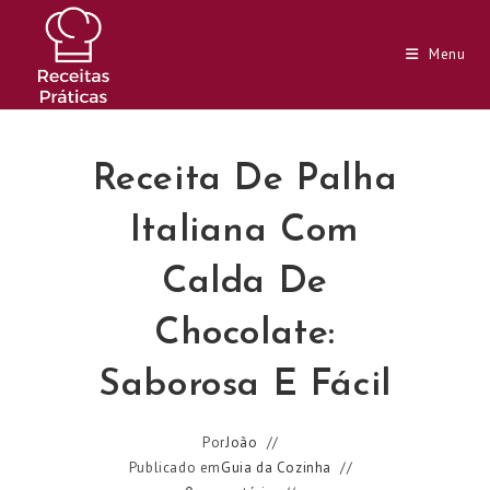
Ir
para
Menu
o
conteúdo
Receita De Palha
Italiana Com
Calda De
Chocolate:
Saborosa E Fácil
Por
João
Publicado em
Guia da Cozinha