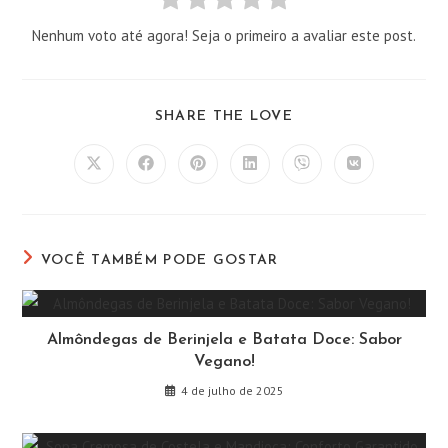
Nenhum voto até agora! Seja o primeiro a avaliar este post.
COMPARTILHAR
SHARE THE LOVE
ESTE
CONTEÚDO
Abre
Abre
Abre
Abre
Abre
Abre
em
em
em
em
em
em
uma
uma
uma
uma
uma
uma
nova
nova
nova
nova
nova
nova
janela
janela
janela
janela
janela
janela
VOCÊ TAMBÉM PODE GOSTAR
Almôndegas de Berinjela e Batata Doce: Sabor
Vegano!
4 de julho de 2025