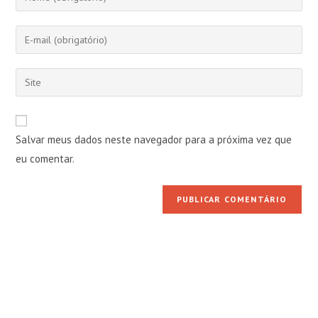
seu
nome
Digite
ou
seu
nome
endereço
Digite
de
de
o
usuário
e-
URL
para
mail
do
comentar
Salvar meus dados neste navegador para a próxima vez que
para
seu
comentar
eu comentar.
site
(opcional)