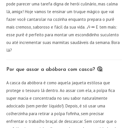
pode parecer uma tarefa digna de herói culinário, mas calma
lá, amigx! Hoje vamos te ensinar um truque mágico que vai
fazer você cantarolar na cozinha enquanto prepara o purê
mais cremoso, saboroso e fácil da sua vida. 🎶🥕 E tem mais:
esse purê é perfeito para montar um escondidinho suculento
ou até incrementar suas marmitas saudáveis da semana. Bora
lá?
Por que assar a abóbora com casca? 🤔
A casca da abóbora é como aquela jaqueta estilosa que
protege o tesouro lá dentro. Ao assar com ela, a polpa fica
super macia e concentrada no seu sabor naturalmente
adocicado (sem perder líquido!). Depois, é só usar uma
colherzinha para retirar a polpa fofinha, sem precisar
enfrentar o trabalho braçal de descascar. Sem contar que o