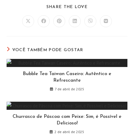
COMPARTILHAR
SHARE THE LOVE
ESTE
CONTEÚDO
Abre
Abre
Abre
Abre
Abre
Abre
em
em
em
em
em
em
uma
uma
uma
uma
uma
uma
nova
nova
nova
nova
nova
nova
janela
janela
janela
janela
janela
janela
VOCÊ TAMBÉM PODE GOSTAR
Bubble Tea Taiwan Caseiro: Autêntico e
Refrescante
7 de abril de 2025
Churrasco de Páscoa com Peixe: Sim, é Possível e
Delicioso!
2 de abril de 2025