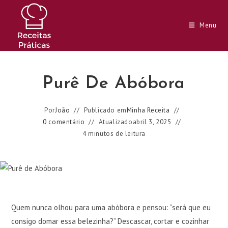
Ir
para
Menu
o
conteúdo
Purê De Abóbora
Por
João
Publicado em
Minha Receita
0 comentário
Atualizado
abril 3, 2025
4 minutos de leitura
Quem nunca olhou para uma abóbora e pensou: “será que eu
consigo domar essa belezinha?” Descascar, cortar e cozinhar