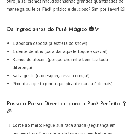
purê já sai cremosinho, dispensando grandes quantidades de
manteiga ou leite. Fácil, prático e delicioso? Sim, por favor! 🙌
Os Ingredientes do Purê Mágico 🎃✨
1 abóbora cabotiá (a estrela do show!)
1 dente de alho (para dar aquele toque especial)
Ramos de alecrim (porque cheirinho bom faz toda
diferença)
Sal a gosto (não esqueça esse curinga!)
Pimenta a gosto (um toque picante nunca é demais)
Passo a Passo Divertido para o Purê Perfeito 🥄
🎉
Corte ao meio:
Pegue sua faca afiada (segurança em
primeiro lugar!) e corte a abóbora no meio. Retire as