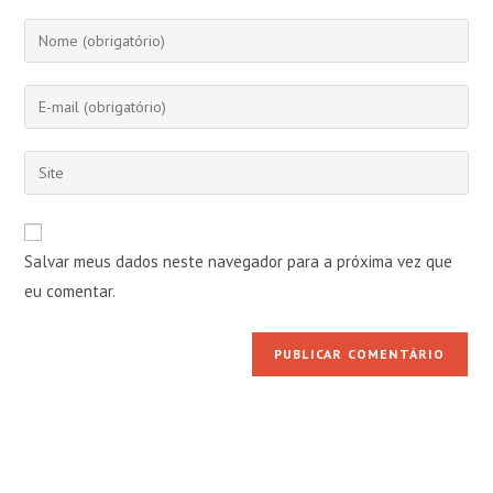
Digite
seu
nome
Digite
ou
seu
nome
endereço
Digite
de
de
o
usuário
e-
URL
para
mail
do
comentar
Salvar meus dados neste navegador para a próxima vez que
para
seu
comentar
eu comentar.
site
(opcional)