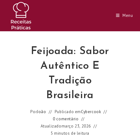
Ir
para
Menu
o
conteúdo
Feijoada: Sabor
Autêntico E
Tradição
Brasileira
Por
João
Publicado em
Cybercook
0 comentário
Atualizado
março 23, 2026
5 minutos de leitura