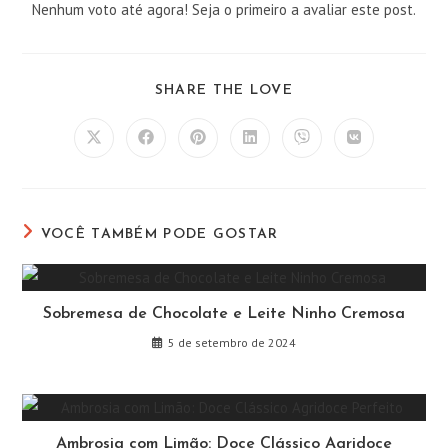
Nenhum voto até agora! Seja o primeiro a avaliar este post.
COMPARTILHAR
SHARE THE LOVE
ESTE
CONTEÚDO
Abre
Abre
Abre
Abre
Abre
Abre
em
em
em
em
em
em
uma
uma
uma
uma
uma
uma
nova
nova
nova
nova
nova
nova
janela
janela
janela
janela
janela
janela
VOCÊ TAMBÉM PODE GOSTAR
Sobremesa de Chocolate e Leite Ninho Cremosa
5 de setembro de 2024
Ambrosia com Limão: Doce Clássico Agridoce