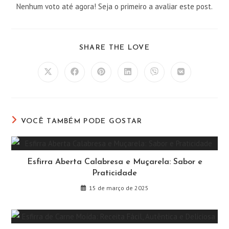
Nenhum voto até agora! Seja o primeiro a avaliar este post.
COMPARTILHAR
SHARE THE LOVE
ESTE
CONTEÚDO
Abre
Abre
Abre
Abre
Abre
Abre
em
em
em
em
em
em
uma
uma
uma
uma
uma
uma
nova
nova
nova
nova
nova
nova
janela
janela
janela
janela
janela
janela
VOCÊ TAMBÉM PODE GOSTAR
Esfirra Aberta Calabresa e Muçarela: Sabor e
Praticidade
15 de março de 2025