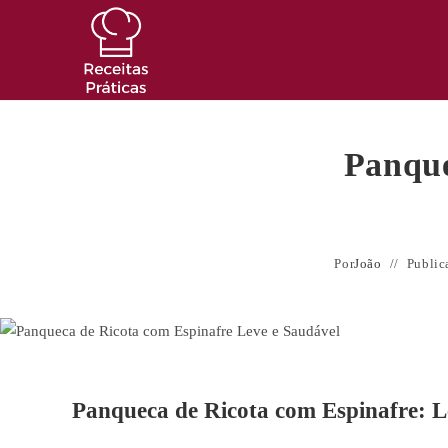
Ir
para
o
conteúdo
Panque
Por
João
Public
Panqueca de Ricota com Espinafre: 