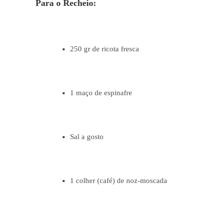
Para o Recheio:
250 gr de ricota fresca
1 maço de espinafre
Sal a gosto
1 colher (café) de noz-moscada