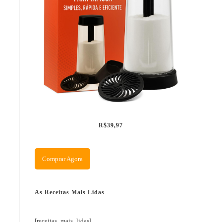
R$39,97
Comprar Agora
As Receitas Mais Lidas
[receitas_mais_lidas]