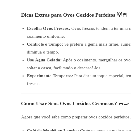
Dicas Extras para Ovos Cozidos Perfeitos 💡🍴
Escolha Ovos Frescos:
Ovos frescos tendem a ter uma ca
cozimento uniforme.
Controle o Tempo:
Se preferir a gema mais firme, aum
diminua o tempo.
Use Água Gelada:
Após o cozimento, mergulhar os ovo
soltar a casca, facilitando o descascá-los.
Experimente Temperos:
Para dar um toque especial, te
frescas.
Como Usar Seus Ovos Cozidos Cremosos? 🥗🍳
Agora que você sabe como preparar ovos cozidos perfeitos, a
Café da Manhã ou Lanche:
Corte os ovos ao meio e tem