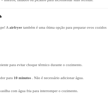
 inteiros, fatiados ou picados para incrementar suas receitas.
🔥
cupe! A
airfryer
também é uma ótima opção para preparar ovos cozidos
iente para evitar choque térmico durante o cozimento.
ador para
10 minutos
. Não é necessário adicionar água.
vasilha com água fria para interromper o cozimento.