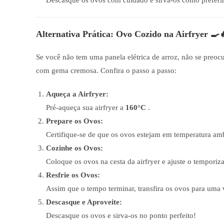
Descasque os ovos com cuidado e sirva-os como preferir –
Alternativa Prática: Ovo Cozido na Airfryer 🍳
Se você não tem uma panela elétrica de arroz, não se preo
com gema cremosa. Confira o passo a passo:
Aqueça a Airfryer:
Pré-aqueça sua airfryer a
160°C
.
Prepare os Ovos:
Certifique-se de que os ovos estejam em temperatura amb
Cozinhe os Ovos:
Coloque os ovos na cesta da airfryer e ajuste o temporiz
Resfrie os Ovos:
Assim que o tempo terminar, transfira os ovos para uma 
Descasque e Aproveite:
Descasque os ovos e sirva-os no ponto perfeito!