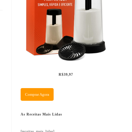
R$39,97
Comprar Agora
As Receitas Mais Lidas
[receitas_mais_lidas]