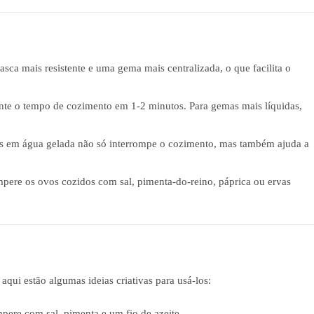
sca mais resistente e uma gema mais centralizada, o que facilita o
ente o tempo de cozimento em 1-2 minutos. Para gemas mais líquidas,
s em água gelada não só interrompe o cozimento, mas também ajuda a
mpere os ovos cozidos com sal, pimenta-do-reino, páprica ou ervas
qui estão algumas ideias criativas para usá-los:
pere com sal, pimenta e um fio de azeite.