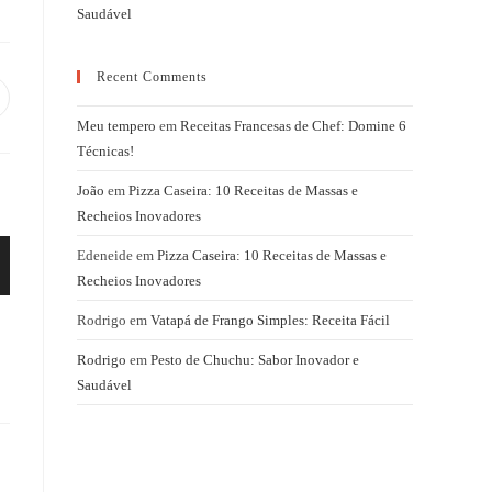
Saudável
Recent Comments
bre
m
Meu tempero
em
Receitas Francesas de Chef: Domine 6
ma
ova
Técnicas!
nela
João
em
Pizza Caseira: 10 Receitas de Massas e
Recheios Inovadores
Edeneide
em
Pizza Caseira: 10 Receitas de Massas e
Recheios Inovadores
Rodrigo
em
Vatapá de Frango Simples: Receita Fácil
Rodrigo
em
Pesto de Chuchu: Sabor Inovador e
Saudável