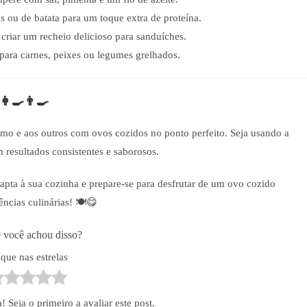
s ou de batata para um toque extra de proteína.
criar um recheio delicioso para sanduíches.
ra carnes, peixes ou legumes grelhados.
‍🍳👨‍🍳
smo e aos outros com ovos cozidos no ponto perfeito. Seja usando a
em resultados consistentes e saborosos.
apta à sua cozinha e prepare-se para desfrutar de um ovo cozido
ncias culinárias! 🍽️😋
 você achou disso?
ique nas estrelas
Seja o primeiro a avaliar este post.