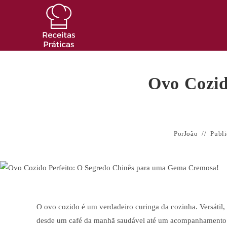
Ir
para
o
conteúdo
Ovo Cozid
Por
João
Publ
O ovo cozido é um verdadeiro curinga da cozinha. Versátil, p
desde um café da manhã saudável até um acompanhamento ele