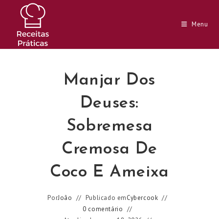
Ir
para
Menu
o
conteúdo
Manjar Dos
Deuses:
Sobremesa
Cremosa De
Coco E Ameixa
Por
João
Publicado em
Cybercook
0 comentário