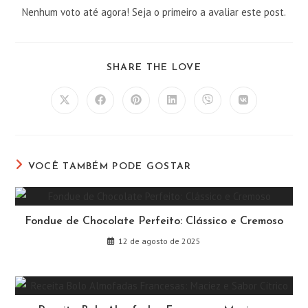
Nenhum voto até agora! Seja o primeiro a avaliar este post.
COMPARTILHAR
SHARE THE LOVE
ESTE
CONTEÚDO
Abre
Abre
Abre
Abre
Abre
Abre
em
em
em
em
em
em
uma
uma
uma
uma
uma
uma
nova
nova
nova
nova
nova
nova
janela
janela
janela
janela
janela
janela
VOCÊ TAMBÉM PODE GOSTAR
Fondue de Chocolate Perfeito: Clássico e Cremoso
12 de agosto de 2025