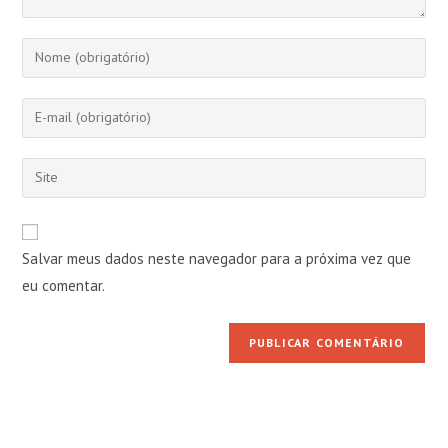
Digite
seu
nome
Digite
ou
seu
nome
endereço
Digite
de
de
o
usuário
e-
URL
para
mail
do
comentar
Salvar meus dados neste navegador para a próxima vez que
para
seu
comentar
eu comentar.
site
(opcional)