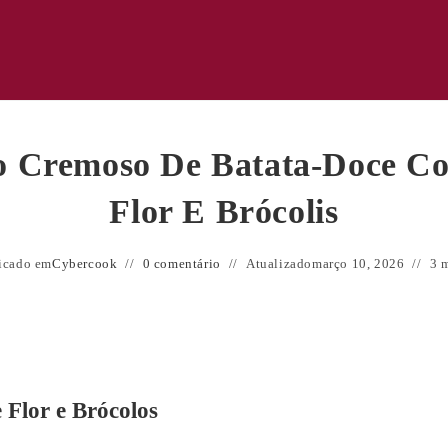
o Cremoso De Batata-Doce C
Flor E Brócolis
icado em
Cybercook
0 comentário
Atualizado
março 10, 2026
3 m
Flor e Brócolos