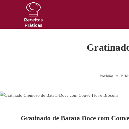
Ir
para
o
conteúdo
Gratinad
Por
João
Publ
Gratinado de Batata Doce com Couve 