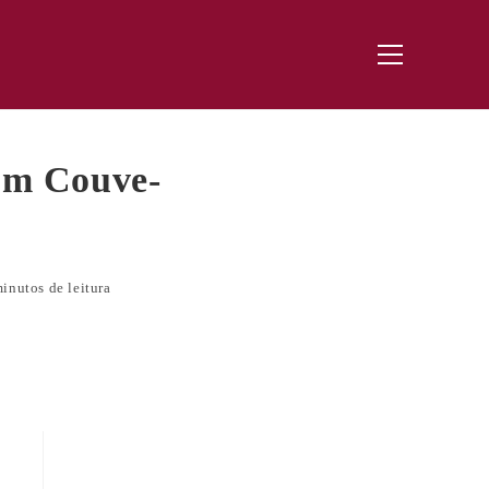
Menu
principal
om Couve-
inutos de leitura