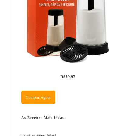
R$39,97
Comprar Agora
As Receitas Mais Lidas
[receitas_mais_lidas]