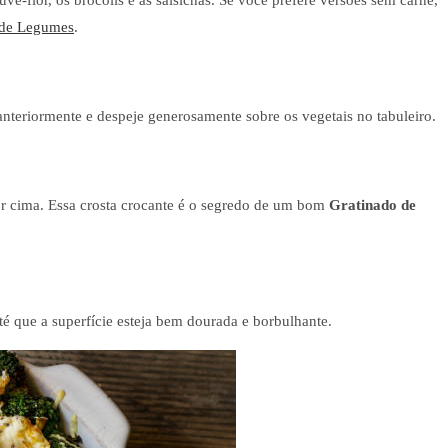
uve-flor, os brócolis e as salsichas. Se você prefere versões sem carne,
 de Legumes
.
teriormente e despeje generosamente sobre os vegetais no tabuleiro.
r cima. Essa crosta crocante é o segredo de um bom
Gratinado de
té que a superfície esteja bem dourada e borbulhante.