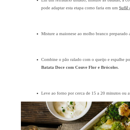
Em um refratário untado, misture as batatas, a co
pode adaptar esta etapa como faria em um
Suflê
Misture a maionese ao molho branco preparado an
Combine o pão ralado com o queijo e espalhe po
Batata Doce com Couve Flor e Brócolos
.
Leve ao forno por cerca de 15 a 20 minutos ou a