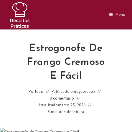
Ir
para
Menu
o
conteúdo
Estrogonofe De
Frango Cremoso
E Fácil
Por
João
Publicado em
Cybercook
0 comentário
Atualizado
março 23, 2026
3 minutos de leitura