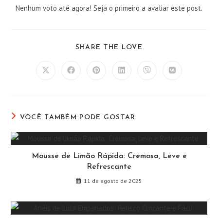
Nenhum voto até agora! Seja o primeiro a avaliar este post.
COMPARTILHAR
SHARE THE LOVE
ESTE
CONTEÚDO
Abre
Abre
Abre
Abre
Abre
Abre
em
em
em
em
em
em
uma
uma
uma
uma
uma
uma
nova
nova
nova
nova
nova
nova
janela
janela
janela
janela
janela
janela
VOCÊ TAMBÉM PODE GOSTAR
Mousse de Limão Rápida: Cremosa, Leve e
Refrescante
11 de agosto de 2025