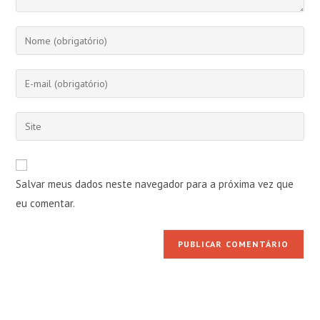
Digite
seu
nome
Digite
ou
seu
nome
endereço
Digite
de
de
o
usuário
e-
URL
para
mail
do
comentar
Salvar meus dados neste navegador para a próxima vez que
para
seu
comentar
eu comentar.
site
(opcional)