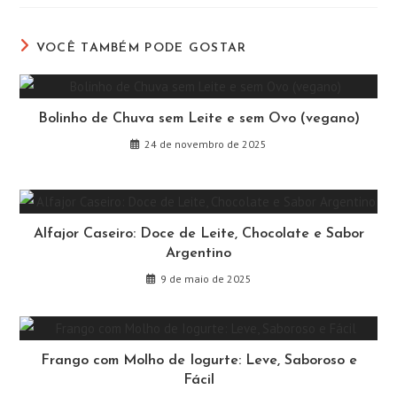
nova
nova
nova
nova
nova
nova
janela
janela
janela
janela
janela
janela
VOCÊ TAMBÉM PODE GOSTAR
Bolinho de Chuva sem Leite e sem Ovo (vegano)
24 de novembro de 2025
Alfajor Caseiro: Doce de Leite, Chocolate e Sabor
Argentino
9 de maio de 2025
Frango com Molho de Iogurte: Leve, Saboroso e
Fácil