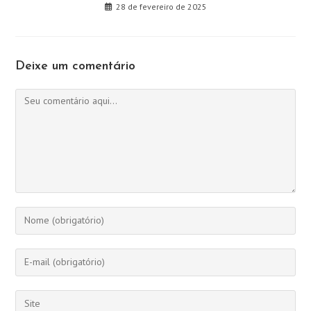
28 de fevereiro de 2025
Deixe um comentário
Comentário
Digite
seu
nome
Digite
ou
seu
nome
endereço
Digite
de
de