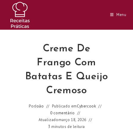
Ir
para
Menu
o
conteúdo
Creme De
Frango Com
Batatas E Queijo
Cremoso
Por
João
Publicado em
Cybercook
0 comentário
Atualizado
março 18, 2026
3 minutos de leitura