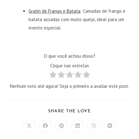
Gratin de Frango e Batata
: Camadas de frango e
batata assadas com muito queijo, ideal para um
evento especial.
O que você achou disso?
Clique nas estrelas
Nenhum voto até agora! Seja o primeiro a avaliar este post.
COMPARTILHAR
SHARE THE LOVE
ESTE
CONTEÚDO
Abre
Abre
Abre
Abre
Abre
Abre
em
em
em
em
em
em
uma
uma
uma
uma
uma
uma