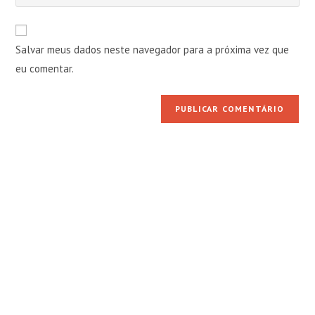
o
usuário
e-
URL
para
mail
do
comentar
Salvar meus dados neste navegador para a próxima vez que
para
seu
comentar
eu comentar.
site
(opcional)