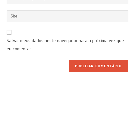
seu
nome
endereço
Digite
de
de
o
usuário
e-
URL
para
mail
do
comentar
Salvar meus dados neste navegador para a próxima vez que
para
seu
comentar
eu comentar.
site
(opcional)