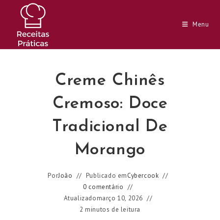
Ir
para
Menu
o
conteúdo
Creme Chinês
Cremoso: Doce
Tradicional De
Morango
Por
João
Publicado em
Cybercook
0 comentário
Atualizado
março 10, 2026
2 minutos de leitura