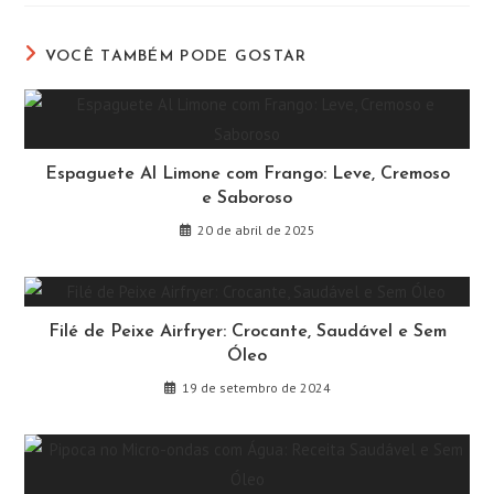
nova
nova
nova
nova
nova
nova
janela
janela
janela
janela
janela
janela
VOCÊ TAMBÉM PODE GOSTAR
Espaguete Al Limone com Frango: Leve, Cremoso
e Saboroso
20 de abril de 2025
Filé de Peixe Airfryer: Crocante, Saudável e Sem
Óleo
19 de setembro de 2024