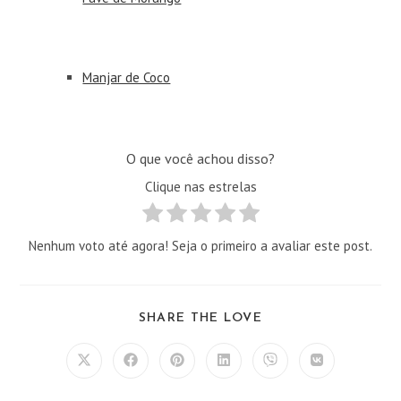
Manjar de Coco
O que você achou disso?
Clique nas estrelas
Nenhum voto até agora! Seja o primeiro a avaliar este post.
COMPARTILHAR
SHARE THE LOVE
ESTE
CONTEÚDO
Abre
Abre
Abre
Abre
Abre
Abre
em
em
em
em
em
em
uma
uma
uma
uma
uma
uma