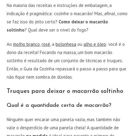
Na maioria das receitas e instruções de embalagem, a
indicação é pragmática: cozinhe o macarrão! Mas, afinal, como
se faz isso do jeito certo?
Como deixar o macarrão
soltinho
? Qual deve ser o nível do fogo?
Ao
molho branco
,
rosé
, a
bolonhesa
ou
alho e óleo
: você é o
dono da receita! Focando na massa, um bom macarrão
soltinho é resultado de um conjunto de técnicas e truques.
Então, o Guia da Cozinha repassará o passo a passo para que
não fique nem sombra de dúvidas.
Truques para deixar o macarrão soltinho
Qual é a quantidade certa de macarrão?
Ninguém quer encarar uma panela vazia, mas também não
vale o desperdício de uma panela cheia! A quantidade de
macarrão
na medida
é ideal para garantir o número de