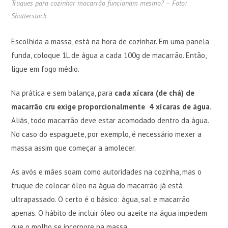
Truques para cozinhar macarrão funcionam mesmo? – Foto:
Shutterstock
Escolhida a massa, está na hora de cozinhar. Em uma panela
funda, coloque 1L de água a cada 100g de macarrão. Então,
ligue em fogo médio.
Na prática e sem balança, para
cada xícara (de chá) de
macarrão cru exige proporcionalmente 4 xícaras de água
.
Aliás, todo macarrão deve estar acomodado dentro da água.
No caso do espaguete, por exemplo, é necessário mexer a
massa assim que começar a amolecer.
As avós e mães soam como autoridades na cozinha, mas o
truque de colocar óleo na água do macarrão já está
ultrapassado. O certo é o básico: água, sal e macarrão
apenas. O hábito de incluir óleo ou azeite na água impedem
que o molho se incorpore na massa.