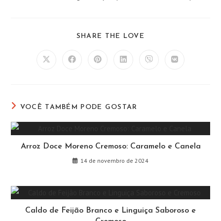
COMPARTILHAR
SHARE THE LOVE
ESTE
CONTEÚDO
Abre
Abre
Abre
Abre
Abre
Abre
em
em
em
em
em
em
uma
uma
uma
uma
uma
uma
nova
nova
nova
nova
nova
nova
janela
janela
janela
janela
janela
janela
VOCÊ TAMBÉM PODE GOSTAR
Arroz Doce Moreno Cremoso: Caramelo e Canela
14 de novembro de 2024
Caldo de Feijão Branco e Linguiça Saboroso e