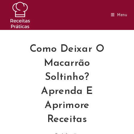
Ir
para
Menu
o
conteúdo
Como Deixar O
Macarrão
Soltinho?
Aprenda E
Aprimore
Receitas