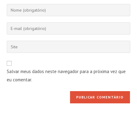
Digite
seu
nome
Digite
ou
seu
nome
endereço
Digite
de
de
o
usuário
e-
URL
para
mail
do
comentar
Salvar meus dados neste navegador para a próxima vez que
para
seu
comentar
eu comentar.
site
(opcional)