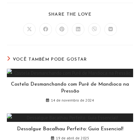
COMPARTILHAR
SHARE THE LOVE
ESTE
CONTEÚDO
Abre
Abre
Abre
Abre
Abre
Abre
em
em
em
em
em
em
uma
uma
uma
uma
uma
uma
nova
nova
nova
nova
nova
nova
janela
janela
janela
janela
janela
janela
VOCÊ TAMBÉM PODE GOSTAR
Costela Desmanchando com Purê de Mandioca na
Pressão
14 de novembro de 2024
Dessalgue Bacalhau Perfeito: Guia Essencial!
19 de abril de 2025