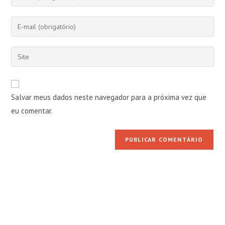
seu
nome
Digite
ou
seu
nome
endereço
Digite
de
de
o
usuário
e-
URL
para
mail
do
comentar
Salvar meus dados neste navegador para a próxima vez que
para
seu
comentar
eu comentar.
site
(opcional)