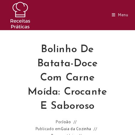
Ir
para
Menu
o
conteúdo
Bolinho De
Batata-Doce
Com Carne
Moída: Crocante
E Saboroso
Por
João
Publicado em
Guia da Cozinha