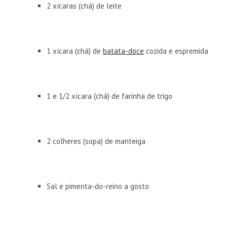
2 xícaras (chá) de leite
1 xícara (chá) de
batata-doce
cozida e espremida
1 e 1/2 xícara (chá) de farinha de trigo
2 colheres (sopa) de manteiga
Sal e pimenta-do-reino a gosto